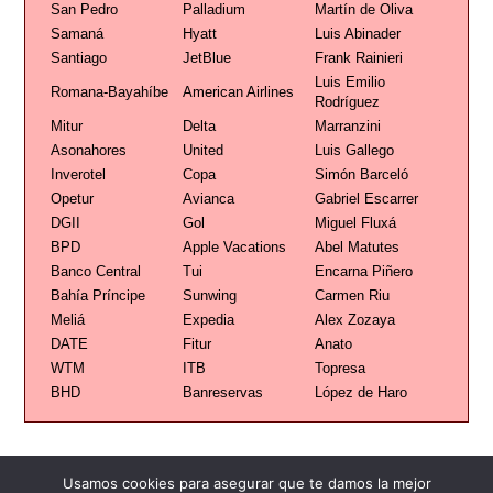
San Pedro
Palladium
Martín de Oliva
Samaná
Hyatt
Luis Abinader
Santiago
JetBlue
Frank Rainieri
Luis Emilio
Romana-Bayahíbe
American Airlines
Rodríguez
Mitur
Delta
Marranzini
Asonahores
United
Luis Gallego
Inverotel
Copa
Simón Barceló
Opetur
Avianca
Gabriel Escarrer
DGII
Gol
Miguel Fluxá
BPD
Apple Vacations
Abel Matutes
Banco Central
Tui
Encarna Piñero
Bahía Príncipe
Sunwing
Carmen Riu
Meliá
Expedia
Alex Zozaya
DATE
Fitur
Anato
WTM
ITB
Topresa
BHD
Banreservas
López de Haro
Usamos cookies para asegurar que te damos la mejor