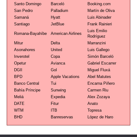
Santo Domingo
Barceló
Booking.com
San Pedro
Palladium
Martín de Oliva
Samaná
Hyatt
Luis Abinader
Santiago
JetBlue
Frank Rainieri
Luis Emilio
Romana-Bayahíbe
American Airlines
Rodríguez
Mitur
Delta
Marranzini
Asonahores
United
Luis Gallego
Inverotel
Copa
Simón Barceló
Opetur
Avianca
Gabriel Escarrer
DGII
Gol
Miguel Fluxá
BPD
Apple Vacations
Abel Matutes
Banco Central
Tui
Encarna Piñero
Bahía Príncipe
Sunwing
Carmen Riu
Meliá
Expedia
Alex Zozaya
DATE
Fitur
Anato
WTM
ITB
Topresa
BHD
Banreservas
López de Haro