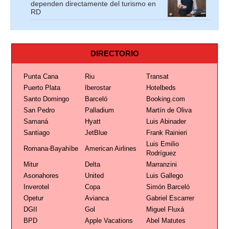
dependen directamente del turismo en
RD
DIRECTORIO
Punta Cana
Riu
Transat
Puerto Plata
Iberostar
Hotelbeds
Santo Domingo
Barceló
Booking.com
San Pedro
Palladium
Martín de Oliva
Samaná
Hyatt
Luis Abinader
Santiago
JetBlue
Frank Rainieri
Luis Emilio
Romana-Bayahíbe
American Airlines
Rodríguez
Mitur
Delta
Marranzini
Asonahores
United
Luis Gallego
Inverotel
Copa
Simón Barceló
Opetur
Avianca
Gabriel Escarrer
DGII
Gol
Miguel Fluxá
BPD
Apple Vacations
Abel Matutes