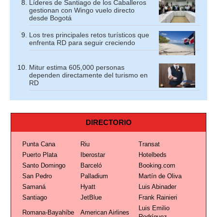
Líderes de Santiago de los Caballeros
gestionan con Wingo vuelo directo
desde Bogotá
Los tres principales retos turísticos que
enfrenta RD para seguir creciendo
Mitur estima 605,000 personas
dependen directamente del turismo en
RD
DIRECTORIO
Punta Cana
Riu
Transat
Puerto Plata
Iberostar
Hotelbeds
Santo Domingo
Barceló
Booking.com
San Pedro
Palladium
Martín de Oliva
Samaná
Hyatt
Luis Abinader
Santiago
JetBlue
Frank Rainieri
Luis Emilio
Romana-Bayahíbe
American Airlines
Rodríguez