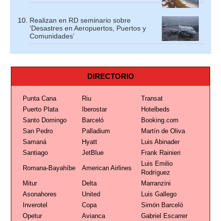
Realizan en RD seminario sobre
‘Desastres en Aeropuertos, Puertos y
Comunidades’
DIRECTORIO
Punta Cana
Riu
Transat
Puerto Plata
Iberostar
Hotelbeds
Santo Domingo
Barceló
Booking.com
San Pedro
Palladium
Martín de Oliva
Samaná
Hyatt
Luis Abinader
Santiago
JetBlue
Frank Rainieri
Luis Emilio
Romana-Bayahíbe
American Airlines
Rodríguez
Mitur
Delta
Marranzini
Asonahores
United
Luis Gallego
Inverotel
Copa
Simón Barceló
Opetur
Avianca
Gabriel Escarrer