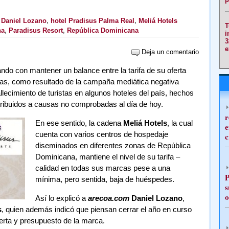
,
Daniel Lozano
,
hotel Pradisus Palma Real
,
Meliá Hotels
T
na
,
Paradisus Resort
,
República Dominicana
i
3
e
Deja un comentario
ndo con mantener un balance entre la tarifa de su oferta
rvas, como resultado de la campaña mediática negativa
llecimiento de turistas en algunos hoteles del país, hechos
ribuidos a causas no comprobadas al día de hoy.
r
En ese sentido, la cadena
Meliá Hotels
, la cual
e
cuenta con varios centros de hospedaje
c
diseminados en diferentes zonas de República
Dominicana, mantiene el nivel de su tarifa –
calidad en todas sus marcas pese a una
P
mínima, pero sentida, baja de huéspedes.
s
o
Así lo explicó a
arecoa.com
Daniel Lozano
,
s
, quien además indicó que piensan cerrar el año en curso
ferta y presupuesto de la marca.