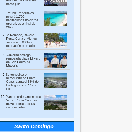
millones de visitantes
hasta julio
Freund: Pedernales
tendrá 1,700
habitaciones hoteleras
operativas al final de
2027
La Romana, Bávaro-
Punta Cana y Miches
superan el 80% de
ocupación promedio
Gobierno entrega
remozada playa El Faro
en San Pedro de
Macorís
Se consolida el
aeropuerto de Punta
Cana: capta el 58% de
las llegadas a RD en
julio
Plan de ordenamiento de
Verón-Punta Cana: ven
clave aportes de las
comunidades
Santo Domingo