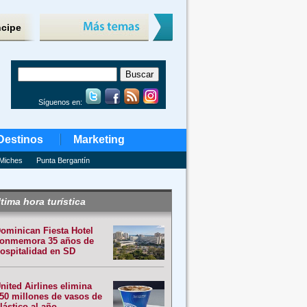
ncipe
Síguenos en:
Destinos
Marketing
Miches
Punta Bergantín
tima hora turística
ominican Fiesta Hotel
onmemora 35 años de
ospitalidad en SD
nited Airlines elimina
50 millones de vasos de
lástico al año