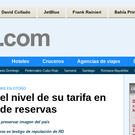
David Collado
JetBlue
Frank Rainieri
Bahía Pri
Hoteles
Cruceros
Agencias de viajes
nto Domingo
Pedernales-Cabo Rojo
Samaná
Santiago
Romana-Bayahíbe
Úl
ORE EN OTOÑO
l nivel de su tarifa en
D
 de reservas
c
h
a preservar imagen del país
U
2
nse es testigo de reputación de RD
p