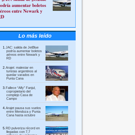
odría aumentar boletos
éreos entre Newark y
RD
Lo más leído
JAC: salida de JetBlue
podría aumentar boletos
aéreos entre Newark y
RD
Arajet: malestar en
turistas argentinos al
quedar varados en
Punta Cana
Fallece “Alfy” Fanjul,
copropietario del
complejo Casa de
Campo
Arajet pausa sus vuelos
entre Mendoza y Punta
Cana hasta octubre
RD pulveriza récord en
llegadas con 7,7