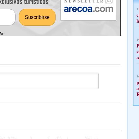
c
h
Ver
P
s
o
p
a