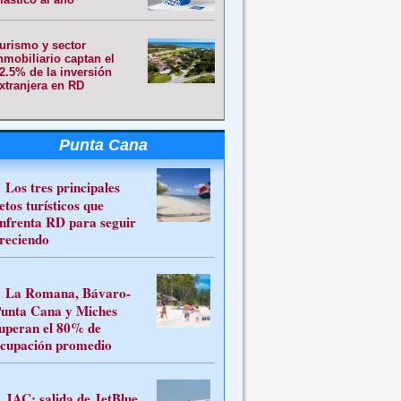
urismo y sector
nmobiliario captan el
2.5% de la inversión
xtranjera en RD
Punta Cana
Los tres principales
etos turísticos que
nfrenta RD para seguir
reciendo
La Romana, Bávaro-
unta Cana y Miches
uperan el 80% de
cupación promedio
JAC: salida de JetBlue