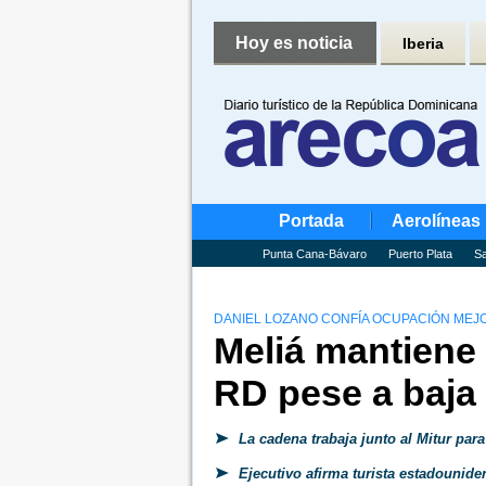
Hoy es noticia
Iberia
Portada
Aerolíneas
Punta Cana-Bávaro
Puerto Plata
Sa
DANIEL LOZANO CONFÍA OCUPACIÓN MEJ
Meliá mantiene e
RD pese a baja
La cadena trabaja junto al Mitur par
Ejecutivo afirma turista estadounide