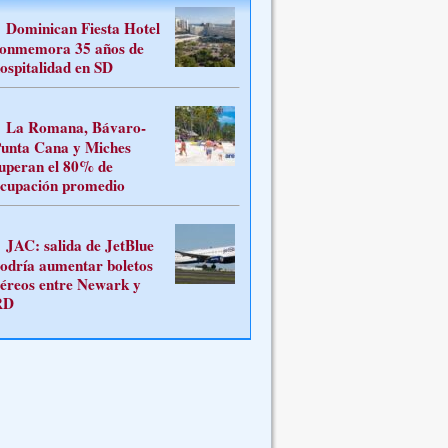
Dominican Fiesta Hotel
onmemora 35 años de
ospitalidad en SD
La Romana, Bávaro-
unta Cana y Miches
uperan el 80% de
cupación promedio
JAC: salida de JetBlue
odría aumentar boletos
éreos entre Newark y
RD