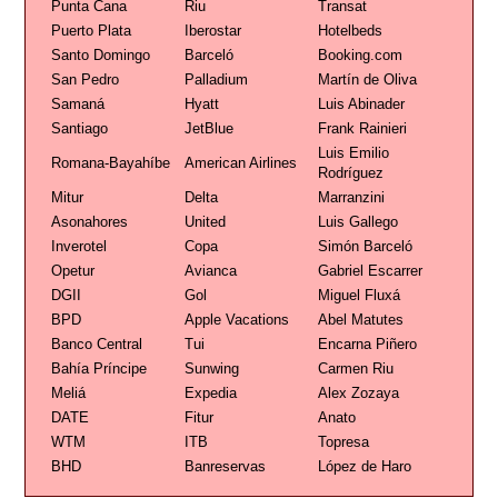
Punta Cana
Riu
Transat
Puerto Plata
Iberostar
Hotelbeds
Santo Domingo
Barceló
Booking.com
San Pedro
Palladium
Martín de Oliva
Samaná
Hyatt
Luis Abinader
Santiago
JetBlue
Frank Rainieri
Luis Emilio
Romana-Bayahíbe
American Airlines
Rodríguez
Mitur
Delta
Marranzini
Asonahores
United
Luis Gallego
Inverotel
Copa
Simón Barceló
Opetur
Avianca
Gabriel Escarrer
DGII
Gol
Miguel Fluxá
BPD
Apple Vacations
Abel Matutes
Banco Central
Tui
Encarna Piñero
Bahía Príncipe
Sunwing
Carmen Riu
Meliá
Expedia
Alex Zozaya
DATE
Fitur
Anato
WTM
ITB
Topresa
BHD
Banreservas
López de Haro