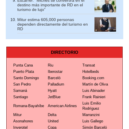
Escarrer: “Miches se convertirá en el
destino más importante de RD en el
turismo de lujo”
Mitur estima 605,000 personas
dependen directamente del turismo en
RD
DIRECTORIO
Punta Cana
Riu
Transat
Puerto Plata
Iberostar
Hotelbeds
Santo Domingo
Barceló
Booking.com
San Pedro
Palladium
Martín de Oliva
Samaná
Hyatt
Luis Abinader
Santiago
JetBlue
Frank Rainieri
Luis Emilio
Romana-Bayahíbe
American Airlines
Rodríguez
Mitur
Delta
Marranzini
Asonahores
United
Luis Gallego
Inverotel
Copa
Simón Barceló