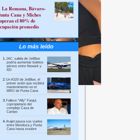
La Romana, Bávaro-
unta Cana y Miches
uperan el 80% de
cupación promedio
Lo más leído
JAC: salida de JetBlue
podría aumentar boletos
aéreos entre Newark y
RD
Un A320 de JetBlue, el
primer avión que recibirá
mantenimiento en el
MRO de Punta Cana
Fallece “Alfy” Fanjul,
copropietario del
complejo Casa de
Campo
Arajet pausa sus vuelos
entre Mendoza y Punta
Cana hasta octubre