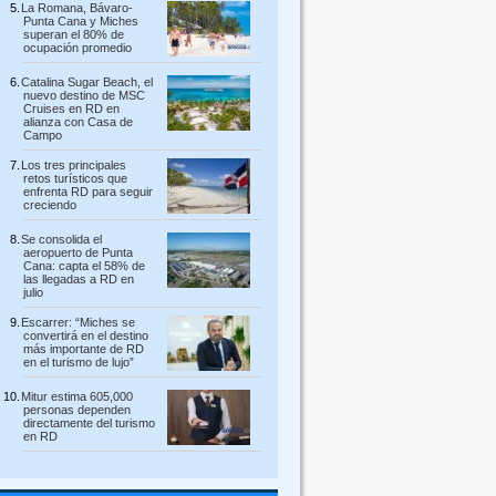
La Romana, Bávaro-
Punta Cana y Miches
superan el 80% de
ocupación promedio
Catalina Sugar Beach, el
nuevo destino de MSC
Cruises en RD en
alianza con Casa de
Campo
Los tres principales
retos turísticos que
enfrenta RD para seguir
creciendo
Se consolida el
aeropuerto de Punta
Cana: capta el 58% de
las llegadas a RD en
julio
Escarrer: “Miches se
convertirá en el destino
más importante de RD
en el turismo de lujo”
Mitur estima 605,000
personas dependen
directamente del turismo
en RD