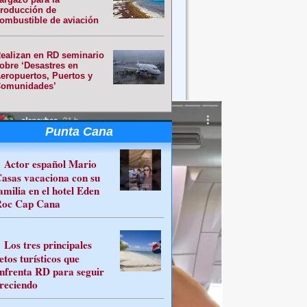
roducción de
ombustible de aviación
ealizan en RD seminario
obre ‘Desastres en
eropuertos, Puertos y
omunidades’
Punta Cana
Actor español Mario
asas vacaciona con su
amilia en el hotel Eden
oc Cap Cana
Los tres principales
etos turísticos que
nfrenta RD para seguir
reciendo