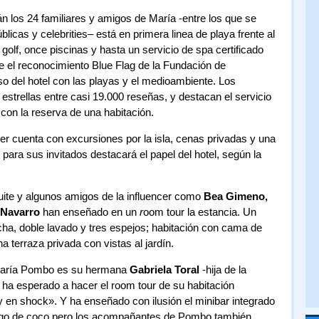
n los 24 familiares y amigos de María -entre los que se
icas y celebrities– está en primera linea de playa frente al
lf, once piscinas y hasta un servicio de spa certificado
ne el reconocimiento Blue Flag de la Fundación de
 del hotel con las playas y el medioambiente. Los
estrellas entre casi 19.000 reseñas, y destacan el servicio
 con la reserva de una habitación.
cer cuenta con excursiones por la isla, cenas privadas y una
 para sus invitados destacará el papel del hotel, según la
uite y algunos amigos de la influencer como
Bea Gimeno,
 Navarro
han enseñado en un
r
oom tour la estancia. Un
cha, doble lavado y tres espejos; habitación con cama de
a terraza privada con vistas al jardín.
 María Pombo es su hermana
Gabriela Toral
-hija de la
ha esperado a hacer el room tour de su habitación
oy en shock». Y ha enseñado con ilusión el minibar integrado
 jugo de coco pero los acompañantes de Pombo también