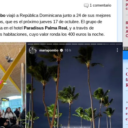
p
1 comentario
c
mbo
viajó a República Dominicana junto a 24 de sus mejores
, que es el próximo jueves 17 de octubre. El grupo de
R
s
a en el hotel
Paradisus Palma Real,
y a través de
A
habitaciones, cuyo valor ronda los 400 euros la noche.
C
C
f
R
r
e
c