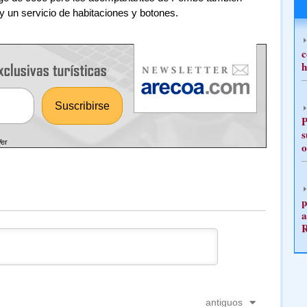
 y un servicio de habitaciones y botones.
c
h
P
s
Ver
o
p
a
antiguos