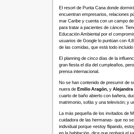
El resort de Punta Cana donde dormirá
encuentran empresarios, relaciones públ
mar Caribe y cuenta con un campo de go
para tratar a pacientes de cáncer. Tie
Educación Ambiental por el compromiso
usuarios de Google lo puntúan con 4,8 
de las comidas, que está todo incluido
El planning de cinco días de la influen
gran fiesta el día del cumpleaños, pero
prensa internacional.
No se han contenido de presumir de s
nuera de
Emilio Aragón,
y
Alejandra
cuarto de baño abierto con bañera, du
matrimonio, sofás y una televisón; y un
La más pequeña de los invitados de
cuidadora de las hermanas- que no se 
individual porque «estoy flipando, est
en la habitación, dice que probará el