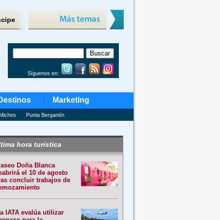
ncipe
Síguenos en:
Destinos
Marketing
Miches
Punta Bergantín
tima hora turística
aseo Doña Blanca
eabrirá el 10 de agosto
ras concluir trabajos de
emozamiento
a IATA evalúa utilizar
argazo para la