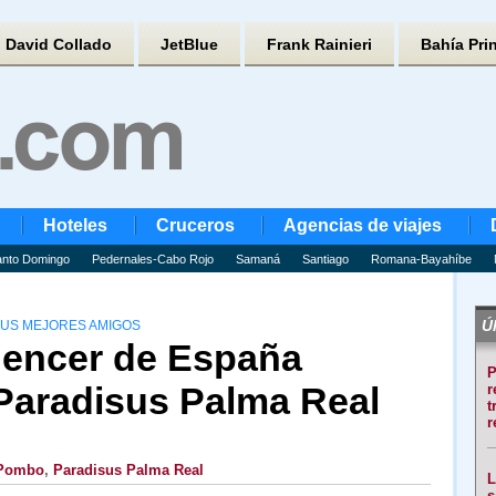
David Collado
JetBlue
Frank Rainieri
Bahía Pri
Hoteles
Cruceros
Agencias de viajes
nto Domingo
Pedernales-Cabo Rojo
Samaná
Santiago
Romana-Bayahíbe
Úl
 SUS MEJORES AMIGOS
luencer de España
P
Paradisus Palma Real
r
t
r
 Pombo
,
Paradisus Palma Real
L
s