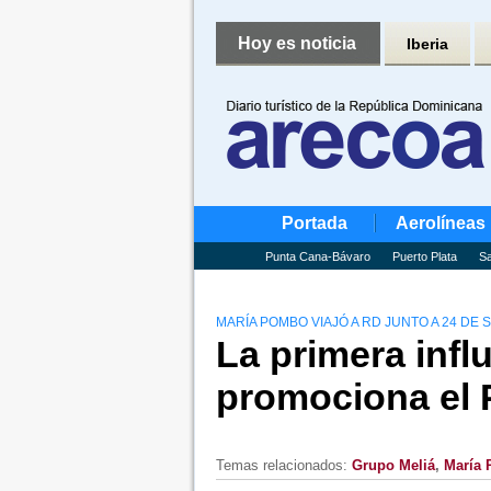
Hoy es noticia
Iberia
Portada
Aerolíneas
Punta Cana-Bávaro
Puerto Plata
Sa
MARÍA POMBO VIAJÓ A RD JUNTO A 24 DE
La primera inf
promociona el 
Temas relacionados:
Grupo Meliá
,
María