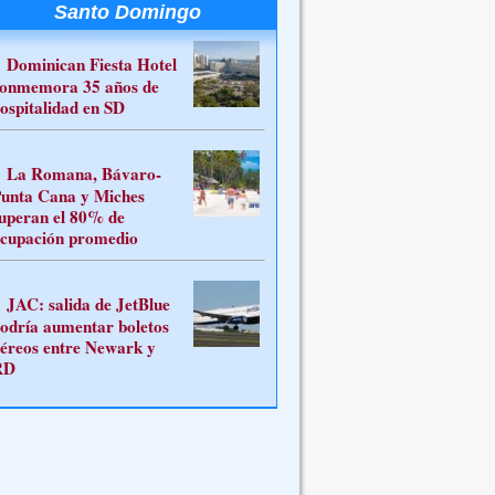
Santo Domingo
Dominican Fiesta Hotel
onmemora 35 años de
ospitalidad en SD
La Romana, Bávaro-
unta Cana y Miches
uperan el 80% de
cupación promedio
JAC: salida de JetBlue
odría aumentar boletos
éreos entre Newark y
RD