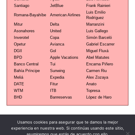
Santiago
JetBlue
Frank Rainieri
Luis Emilio
Romana-Bayahíbe
American Airlines
Rodríguez
Mitur
Delta
Marranzini
Asonahores
United
Luis Gallego
Inverotel
Copa
Simón Barceló
Opetur
Avianca
Gabriel Escarrer
DGII
Gol
Miguel Fluxá
BPD
Apple Vacations
Abel Matutes
Banco Central
Tui
Encarna Piñero
Bahía Príncipe
Sunwing
Carmen Riu
Meliá
Expedia
Alex Zozaya
DATE
Fitur
Anato
WTM
ITB
Topresa
BHD
Banreservas
López de Haro
Usamos cookies para asegurar que te damos la mejor
experiencia en nuestra web. Si continúas usando este sitio,
Publicidad
Redacción
Contacto
asumiremos que estás de acuerdo con ello.