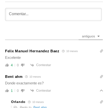
antiguos
Felix Manuel Hernandez Baez
10 meses
Excelente
Contestar
4
0
Bent ahm
10 meses
Donde exactamente es?
Contestar
1
0
Orlando
10 meses
Reply to
Bent ahm