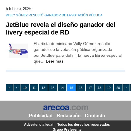
5 febrero, 2026
WILLY GÓMEZ RESULTÓ GANADOR DE LA VOTACIÓN PÚBLICA
JetBlue revela el diseño ganador del
livery especial de RD
El artista dominicano Willy Gómez resultó
ganador de la votación pública organizada
por JetBlue para definir la nueva librea especial
que…
Leer más
«
‹
10
11
12
13
14
15
16
17
18
19
20
›
Publicidad
Redacción
Contacto
Advertencia legal
Todos los derechos reservados
Grupo Preferente