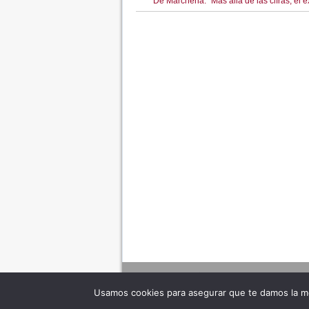
De Marchena: “Más allá de las cifras, el é
Usamos cookies para asegurar que te damos la me
Adverte