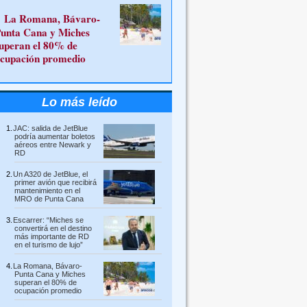
La Romana, Bávaro-
unta Cana y Miches
uperan el 80% de
cupación promedio
Lo más leído
JAC: salida de JetBlue
podría aumentar boletos
aéreos entre Newark y
RD
Un A320 de JetBlue, el
primer avión que recibirá
mantenimiento en el
MRO de Punta Cana
Escarrer: “Miches se
convertirá en el destino
más importante de RD
en el turismo de lujo”
La Romana, Bávaro-
Punta Cana y Miches
superan el 80% de
ocupación promedio