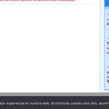
xito del turismo radica en su beneficio a las comunidades”
c
h
P
s
o
p
a
Publicidad
Redacción
jor experiencia en nuestra web. Si continúas usando este sitio, asumi
ncia legal
Todos los derechos reservados
Grupo Pre