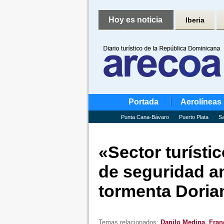
Hoy es noticia
Iberia
Portada
Aerolíneas
Punta Cana-Bávaro
Puerto Plata
Sa
«Sector turístic
de seguridad a
tormenta Doria
Temas relacionados:
Danilo Medina
,
Fran