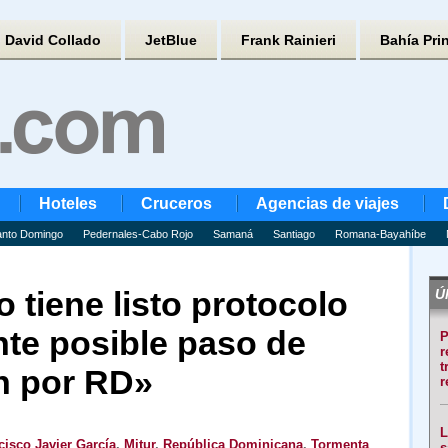
David Collado
JetBlue
Frank Rainieri
Bahía Pri
Hoteles
Cruceros
Agencias de viajes
nto Domingo
Pedernales-Cabo Rojo
Samaná
Santiago
Romana-Bayahíbe
o tiene listo protocolo
Úl
nte posible paso de
P
r
t
n por RD»
r
L
cisco Javier García
,
Mitur
,
República Dominicana
,
Tormenta
s