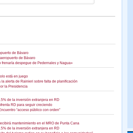
ropuerto de Bávaro
a aeropuerto de Bávaro
ico frenaría despegue de Pedernales y Nagua»
polo está en juego
a alerta de Rainieri sobre falta de planificación
por la Presidencia
2.5% de la inversión extranjera en RD
enfrenta RD para seguir creciendo
Encuentro “acceso público con orden”
 recibirá mantenimiento en el MRO de Punta Cana
2.5% de la inversión extranjera en RD