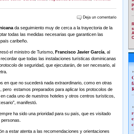
p
c
Deja un comentario
R
nicana
da seguimiento muy de cerca a la trayectoria de la
s
A
optar todas las medidas necesarias que garanticen las
C
 país caribeño.
resó el ministro de Turismo,
Francisco Javier García
, al
recordar que todas las instalaciones turísticas dominicanas
protocolo de seguridad, que ejecutarán, de ser necesario, al
etra.
C
f
s en que no sucederá nada extraordinario, como en otras
R
, pero estamos preparados para aplicar los protocolos de
en cada uno de nuestros hoteles y otros centros turísticos,
esario”, manifestó.
r
iempre ha sido una prioridad para su país, que es visitado
e
e personas.
c
ón a estar atenta a las recomendaciones y orientaciones