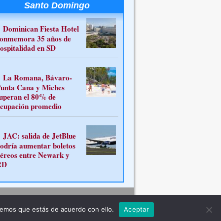
Santo Domingo
Dominican Fiesta Hotel
onmemora 35 años de
ospitalidad en SD
La Romana, Bávaro-
unta Cana y Miches
uperan el 80% de
cupación promedio
JAC: salida de JetBlue
odría aumentar boletos
éreos entre Newark y
RD
Contacto
remos que estás de acuerdo con ello.
Aceptar
ferente