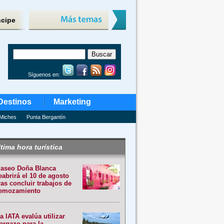
ncipe
Síguenos en:
Destinos
Marketing
Miches
Punta Bergantín
tima hora turística
aseo Doña Blanca
eabrirá el 10 de agosto
ras concluir trabajos de
emozamiento
a IATA evalúa utilizar
argazo para la