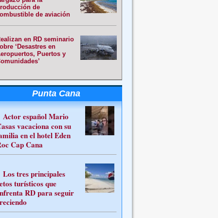
roducción de
ombustible de aviación
ealizan en RD seminario
obre ‘Desastres en
eropuertos, Puertos y
omunidades’
Punta Cana
Actor español Mario
asas vacaciona con su
amilia en el hotel Eden
oc Cap Cana
Los tres principales
etos turísticos que
nfrenta RD para seguir
reciendo