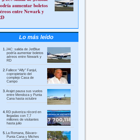
odría aumentar boletos
éreos entre Newark y
RD
Lo más leído
JAC: salida de JetBlue
podría aumentar boletos
aéreos entre Newark y
RD
Fallece “Alfy” Fanjul,
copropietario del
complejo Casa de
Campo
Arajet pausa sus vuelos
entre Mendoza y Punta
Cana hasta octubre
RD pulveriza récord en
llegadas con 7,7
millones de visitantes
hasta julio
La Romana, Bávaro-
Punta Cana y Miches