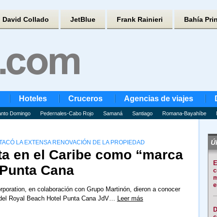
David Collado
JetBlue
Frank Rainieri
Bahía Pri
Hoteles
Cruceros
Agencias de viajes
nto Domingo
Pedernales-Cabo Rojo
Samaná
Santiago
Romana-Bayahíbe
Úl
TACÓ LA EXTENSA RENOVACIÓN DE LA PROPIEDAD
ta en el Caribe como “marca
E
n Punta Cana
c
m
e
rporation, en colaboración con Grupo Martinón, dieron a conocer
del Royal Beach Hotel Punta Cana JdV…
Leer más
D
c