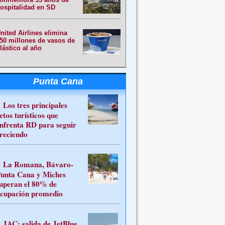
ospitalidad en SD
nited Airlines elimina
50 millones de vasos de
lástico al año
Punta Cana
Los tres principales
etos turísticos que
nfrenta RD para seguir
reciendo
La Romana, Bávaro-
unta Cana y Miches
uperan el 80% de
cupación promedio
JAC: salida de JetBlue