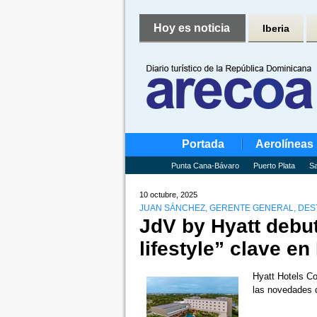
Hoy es noticia
Iberia
Portada
Aerolíneas
Punta Cana-Bávaro
Puerto Plata
Sa
10 octubre, 2025
JUAN SÁNCHEZ, GERENTE GENERAL, DES
JdV by Hyatt debu
lifestyle” clave e
Hyatt Hotels Co
las novedades 