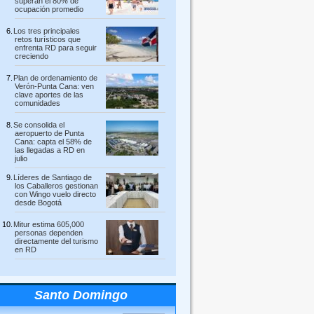
superan el 80% de
ocupación promedio
Los tres principales
retos turísticos que
enfrenta RD para seguir
creciendo
Plan de ordenamiento de
Verón-Punta Cana: ven
clave aportes de las
comunidades
Se consolida el
aeropuerto de Punta
Cana: capta el 58% de
las llegadas a RD en
julio
Líderes de Santiago de
los Caballeros gestionan
con Wingo vuelo directo
desde Bogotá
Mitur estima 605,000
personas dependen
directamente del turismo
en RD
Santo Domingo