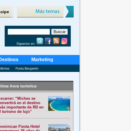
ncipe
Síguenos en:
Destinos
Marketing
Miches
Punta Bergantín
tima hora turística
scarrer: “Miches se
onvertirá en el destino
ás importante de RD en
l turismo de lujo”
ominican Fiesta Hotel
onmemora 35 años de