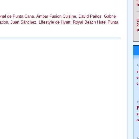
h
ional de Punta Cana
,
Ámbar Fusion Cuisine
,
David Paños
,
Gabriel
U
ation
,
Juan Sánchez
,
Lifestyle de Hyatt
,
Royal Beach Hotel Punta
2
p
r
e
c
P
s
o