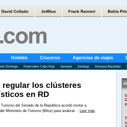
David Collado
JetBlue
Frank Rainieri
Bahía Pri
Hoteles
Cruceros
Agencias de viajes
nto Domingo
Pedernales-Cabo Rojo
Samaná
Santiago
Romana-Bayahíbe
regular los clústeres
Úl
rísticos en RD
U
2
p
Turismo del Senado de la República acordó invitar a
del Ministerio de Turismo (Mitur) para analizar…
Leer más
T
i
3