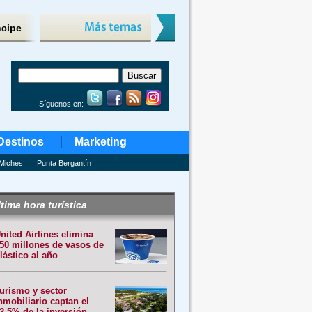
ncipe
Síguenos en:
Destinos
Marketing
Miches
Punta Bergantín
tima hora turística
nited Airlines elimina
50 millones de vasos de
lástico al año
urismo y sector
nmobiliario captan el
2.5% de la inversión