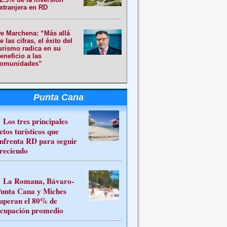
xtranjera en RD
e Marchena: “Más allá
e las cifras, el éxito del
urismo radica en su
eneficio a las
omunidades”
Punta Cana
Los tres principales
etos turísticos que
nfrenta RD para seguir
reciendo
La Romana, Bávaro-
unta Cana y Miches
uperan el 80% de
cupación promedio