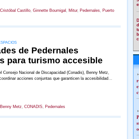
e
Cristóbal Castillo
,
Ginnette Bournigal
,
Mitur
,
Pedernales
,
Puerto
D
d
t
b
c
ESPACIOS
ades de Pedernales
s para turismo accesible
el Consejo Nacional de Discapacidad (Conadis), Benny Metz,
 coordinar acciones conjuntas que garanticen la accesibilidad…
r
e
c
Benny Metz
,
CONADIS
,
Pedernales
P
s
o