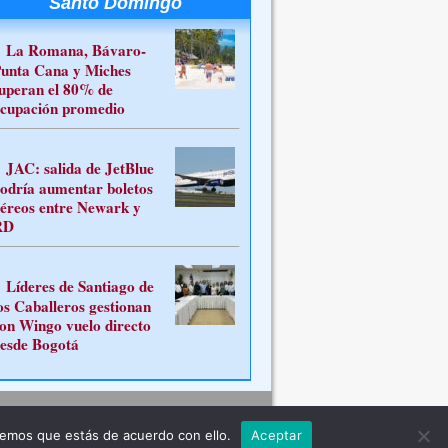
Santo Domingo
La Romana, Bávaro-
unta Cana y Miches
uperan el 80% de
cupación promedio
JAC: salida de JetBlue
odría aumentar boletos
éreos entre Newark y
RD
Líderes de Santiago de
os Caballeros gestionan
on Wingo vuelo directo
esde Bogotá
Contacto
remos que estás de acuerdo con ello.
Aceptar