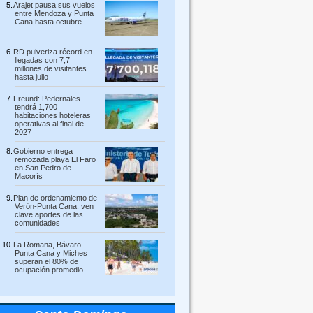
Arajet pausa sus vuelos
entre Mendoza y Punta
Cana hasta octubre
RD pulveriza récord en
llegadas con 7,7
millones de visitantes
hasta julio
Freund: Pedernales
tendrá 1,700
habitaciones hoteleras
operativas al final de
2027
Gobierno entrega
remozada playa El Faro
en San Pedro de
Macorís
Plan de ordenamiento de
Verón-Punta Cana: ven
clave aportes de las
comunidades
La Romana, Bávaro-
Punta Cana y Miches
superan el 80% de
ocupación promedio