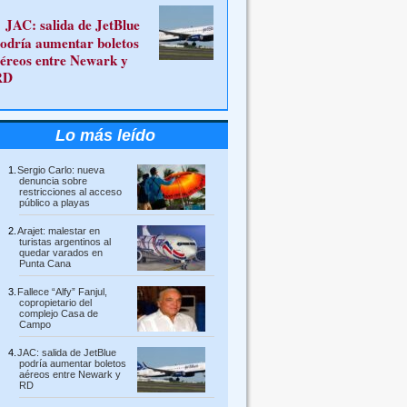
JAC: salida de JetBlue
odría aumentar boletos
éreos entre Newark y
RD
Lo más leído
Sergio Carlo: nueva
denuncia sobre
restricciones al acceso
público a playas
Arajet: malestar en
turistas argentinos al
quedar varados en
Punta Cana
Fallece “Alfy” Fanjul,
copropietario del
complejo Casa de
Campo
JAC: salida de JetBlue
podría aumentar boletos
aéreos entre Newark y
RD