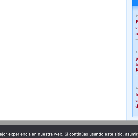
P
s
o
p
a
l
c
d
Publicidad
Redacción
jor experiencia en nuestra web. Si continúas usando este sitio, asumi