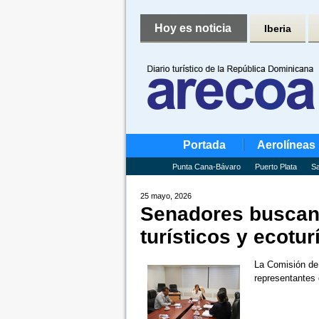
Hoy es noticia
Iberia
Portada
Aerolíneas
Punta Cana-Bávaro
Puerto Plata
Sa
25 mayo, 2026
Senadores buscan 
turísticos y ecotu
La Comisión de 
representantes 