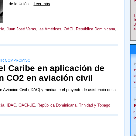
de la Unión…
Leer más
T
i
3
e
cía
,
Juan José Veras
,
las Américas
,
OACI
,
República Dominicana
,
MIR COMPROMISO
el Caribe en aplicación de
r
e
 CO2 en aviación civil
c
de Aviación Civil (IDAC) y mediante el proyecto de asistencia de la
P
cía
,
IDAC
,
OACI-UE
,
República Dominicana
,
Trinidad y Tobago
s
o