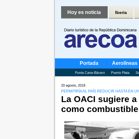
Hoy es noticia
Iberia
Portada
Aerolíneas
Punta Cana-Bávaro
Puerto Plata
Sa
20 agosto, 2018
PERMITIRÍA AL PAÍS REDUCIR HASTA EN U
La OACI sugiere a
como combustible 