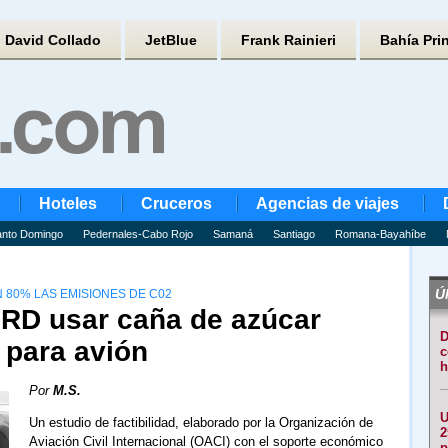
David Collado
JetBlue
Frank Rainieri
Bahía Pri
Hoteles
Cruceros
Agencias de viajes
nto Domingo
Pedernales-Cabo Rojo
Samaná
Santiago
Romana-Bayahíbe
Úl
N 80% LAS EMISIONES DE C02
 RD usar caña de azúcar
D
para avión
c
h
Por
M.S.
U
Un estudio de factibilidad, elaborado por la Organización de
2
Aviación Civil Internacional (OACI) con el soporte económico
p