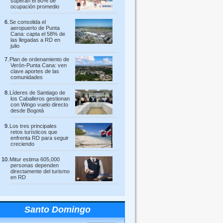
superan el 80% de
ocupación promedio
Se consolida el
aeropuerto de Punta
Cana: capta el 58% de
las llegadas a RD en
julio
Plan de ordenamiento de
Verón-Punta Cana: ven
clave aportes de las
comunidades
Líderes de Santiago de
los Caballeros gestionan
con Wingo vuelo directo
desde Bogotá
Los tres principales
retos turísticos que
enfrenta RD para seguir
creciendo
Mitur estima 605,000
personas dependen
directamente del turismo
en RD
Santo Domingo