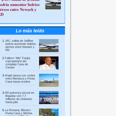
odría aumentar boletos
éreos entre Newark y
RD
Lo más leído
JAC: salida de JetBlue
podría aumentar boletos
aéreos entre Newark y
RD
Fallece “Alfy” Fanjul,
copropietario del
complejo Casa de
Campo
Arajet pausa sus vuelos
entre Mendoza y Punta
Cana hasta octubre
RD pulveriza récord en
llegadas con 7,7
millones de visitantes
hasta julio
La Romana, Bávaro-
Punta Cana y Miches