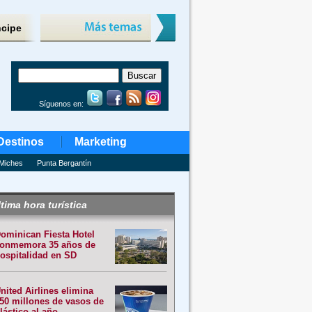
ncipe
Síguenos en:
Destinos
Marketing
Miches
Punta Bergantín
tima hora turística
ominican Fiesta Hotel
onmemora 35 años de
ospitalidad en SD
nited Airlines elimina
50 millones de vasos de
lástico al año