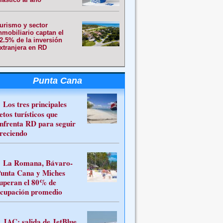
urismo y sector
nmobiliario captan el
2.5% de la inversión
xtranjera en RD
Punta Cana
Los tres principales
etos turísticos que
nfrenta RD para seguir
reciendo
La Romana, Bávaro-
unta Cana y Miches
uperan el 80% de
cupación promedio
JAC: salida de JetBlue