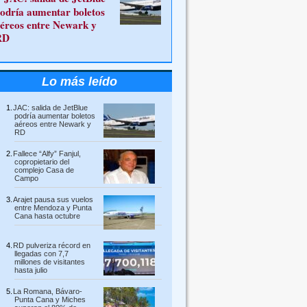
odría aumentar boletos
éreos entre Newark y
RD
Lo más leído
JAC: salida de JetBlue
podría aumentar boletos
aéreos entre Newark y
RD
Fallece “Alfy” Fanjul,
copropietario del
complejo Casa de
Campo
Arajet pausa sus vuelos
entre Mendoza y Punta
Cana hasta octubre
RD pulveriza récord en
llegadas con 7,7
millones de visitantes
hasta julio
La Romana, Bávaro-
Punta Cana y Miches