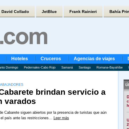
David Collado
JetBlue
Frank Rainieri
Bahía Pri
Hoteles
Cruceros
Agencias de viajes
nto Domingo
Pedernales-Cabo Rojo
Samaná
Santiago
Romana-Bayahíbe
Úl
RABAJADORES
Cabarete brindan servicio a
D
n varados
c
h
de Cabarete siguen abiertos por la presencia de turistas que aún
el país ante las restricciones…
Leer más
U
2
p