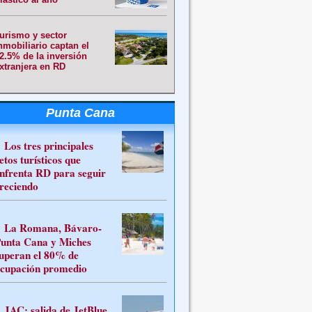
urismo y sector
nmobiliario captan el
2.5% de la inversión
xtranjera en RD
Punta Cana
Los tres principales
etos turísticos que
nfrenta RD para seguir
reciendo
La Romana, Bávaro-
unta Cana y Miches
uperan el 80% de
cupación promedio
JAC: salida de JetBlue