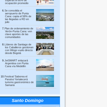
superan el 80% de
ocupación promedio
Se consolida el
aeropuerto de Punta
Cana: capta el 58% de
las llegadas a RD en
julio
Plan de ordenamiento de
Verón-Punta Cana: ven
clave aportes de las
comunidades
Líderes de Santiago de
los Caballeros gestionan
con Wingo vuelo directo
desde Bogotá
JetSMART enlazará
Argentina con Punta
Cana vía Medellín
Festival ‘Saborea el
Paraíso’ fortalecerá
turismo gastronómico de
Samaná
Santo Domingo