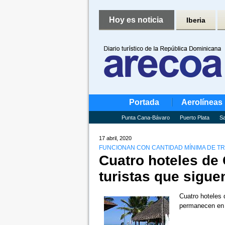
Hoy es noticia
Iberia
Portada
Aerolíneas
Punta Cana-Bávaro
Puerto Plata
Sa
17 abril, 2020
FUNCIONAN CON CANTIDAD MÍNIMA DE T
Cuatro hoteles de 
turistas que sigue
Cuatro hoteles 
permanecen en 