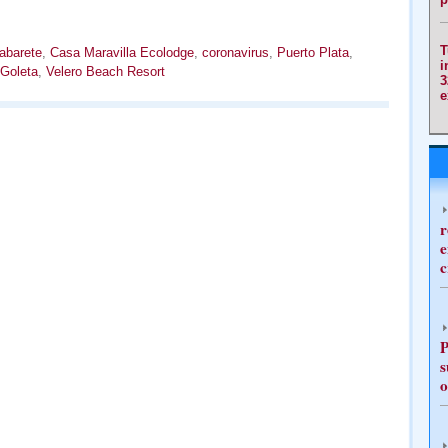
T
abarete
,
Casa Maravilla Ecolodge
,
coronavirus
,
Puerto Plata
,
i
Goleta
,
Velero Beach Resort
3
e
r
e
c
P
s
o