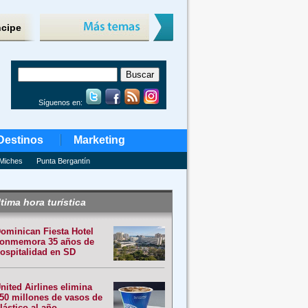
ncipe
Síguenos en:
Destinos
Marketing
Miches
Punta Bergantín
tima hora turística
ominican Fiesta Hotel
onmemora 35 años de
ospitalidad en SD
nited Airlines elimina
50 millones de vasos de
lástico al año