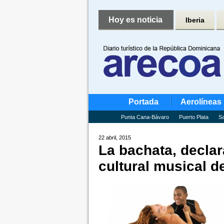
Hoy es noticia
Iberia
Portada
Aerolíneas
Punta Cana-Bávaro
Puerto Plata
Sa
22 abril, 2015
La bachata, declar
cultural musical d