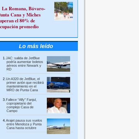
La Romana, Bávaro-
unta Cana y Miches
uperan el 80% de
cupación promedio
Lo más leído
JAC: salida de JetBlue
podría aumentar boletos
aéreos entre Newark y
RD
Un A320 de JetBlue, el
primer avión que recibirá
mantenimiento en el
MRO de Punta Cana
Fallece “Alfy” Fanjul,
copropietario del
complejo Casa de
Campo
Arajet pausa sus vuelos
entre Mendoza y Punta
Cana hasta octubre