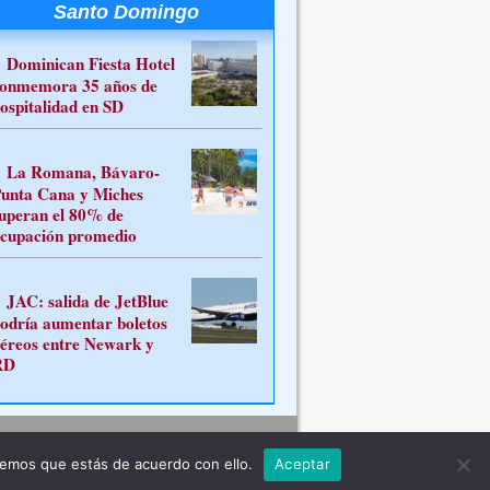
Santo Domingo
Dominican Fiesta Hotel
onmemora 35 años de
ospitalidad en SD
La Romana, Bávaro-
unta Cana y Miches
uperan el 80% de
cupación promedio
JAC: salida de JetBlue
odría aumentar boletos
éreos entre Newark y
RD
Contacto
remos que estás de acuerdo con ello.
Aceptar
ferente