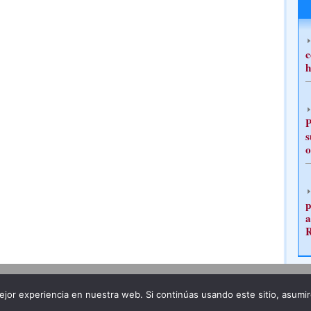
c
h
P
s
o
p
a
Publicidad
Redacción
jor experiencia en nuestra web. Si continúas usando este sitio, asumi
ncia legal
Todos los derechos reservados
Grupo Pre