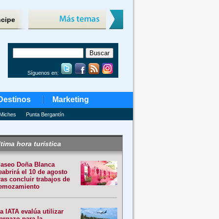
ncipe
Síguenos en:
Destinos
Marketing
Miches
Punta Bergantín
tima hora turística
aseo Doña Blanca
eabrirá el 10 de agosto
ras concluir trabajos de
emozamiento
a IATA evalúa utilizar
argazo para la