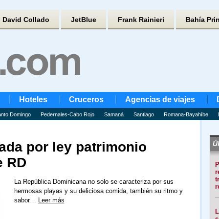
David Collado
JetBlue
Frank Rainieri
Bahía Pri
Hoteles
Cruceros
Agencias de viajes
nto Domingo
Pedernales-Cabo Rojo
Samaná
Santiago
Romana-Bayahíbe
ada por ley patrimonio
Úl
e RD
P
r
t
La República Dominicana no solo se caracteriza por sus
r
hermosas playas y su deliciosa comida, también su ritmo y
sabor…
Leer más
L
s