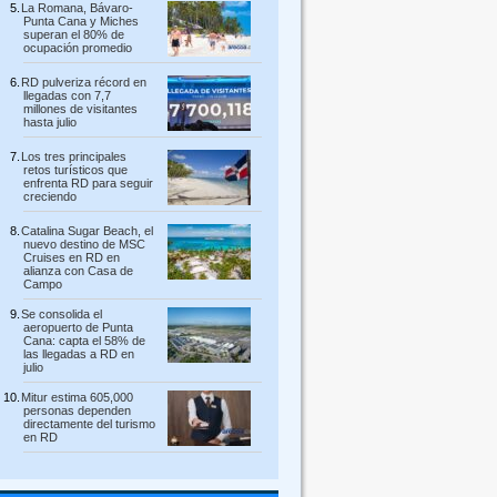
La Romana, Bávaro-
Punta Cana y Miches
superan el 80% de
ocupación promedio
RD pulveriza récord en
llegadas con 7,7
millones de visitantes
hasta julio
Los tres principales
retos turísticos que
enfrenta RD para seguir
creciendo
Catalina Sugar Beach, el
nuevo destino de MSC
Cruises en RD en
alianza con Casa de
Campo
Se consolida el
aeropuerto de Punta
Cana: capta el 58% de
las llegadas a RD en
julio
Mitur estima 605,000
personas dependen
directamente del turismo
en RD