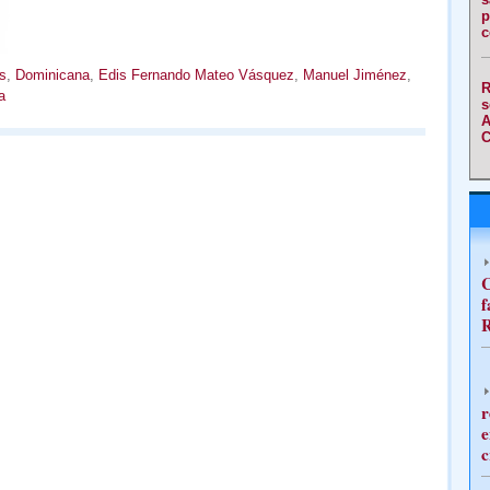
p
c
s
,
Dominicana
,
Edis Fernando Mateo Vásquez
,
Manuel Jiménez
,
R
a
s
A
C
C
f
R
r
e
c