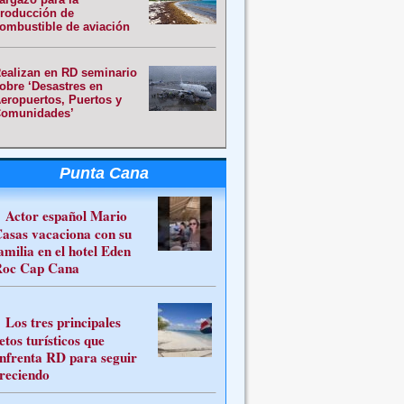
roducción de
ombustible de aviación
ealizan en RD seminario
obre ‘Desastres en
eropuertos, Puertos y
omunidades’
Punta Cana
Actor español Mario
asas vacaciona con su
amilia en el hotel Eden
oc Cap Cana
Los tres principales
etos turísticos que
nfrenta RD para seguir
reciendo