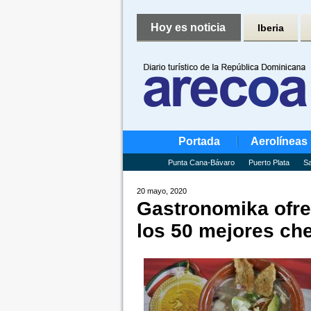
Hoy es noticia
Iberia
Portada
Aerolíneas
Punta Cana-Bávaro
Puerto Plata
Sa
20 mayo, 2020
Gastronomika ofrec
los 50 mejores ch