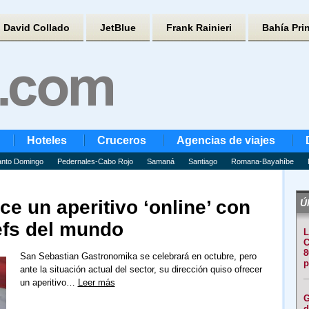
David Collado
JetBlue
Frank Rainieri
Bahía Pri
Hoteles
Cruceros
Agencias de viajes
nto Domingo
Pedernales-Cabo Rojo
Samaná
Santiago
Romana-Bayahíbe
e un aperitivo ‘online’ con
Úl
efs del mundo
L
C
8
San Sebastian Gastronomika se celebrará en octubre, pero
p
ante la situación actual del sector, su dirección quiso ofrecer
un aperitivo…
Leer más
G
d