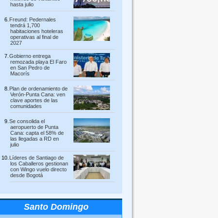
hasta julio
Freund: Pedernales
tendrá 1,700
habitaciones hoteleras
operativas al final de
2027
Gobierno entrega
remozada playa El Faro
en San Pedro de
Macorís
Plan de ordenamiento de
Verón-Punta Cana: ven
clave aportes de las
comunidades
Se consolida el
aeropuerto de Punta
Cana: capta el 58% de
las llegadas a RD en
julio
Líderes de Santiago de
los Caballeros gestionan
con Wingo vuelo directo
desde Bogotá
Santo Domingo