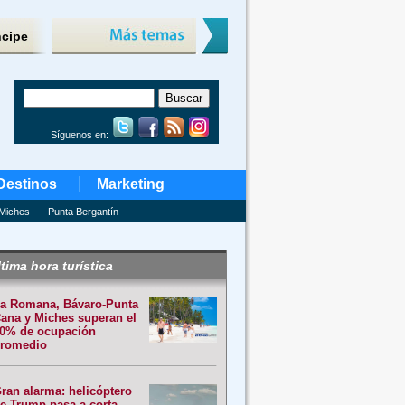
ncipe
Síguenos en:
Destinos
Marketing
Miches
Punta Bergantín
tima hora turística
a Romana, Bávaro-Punta
ana y Miches superan el
0% de ocupación
romedio
ran alarma: helicóptero
e Trump pasa a corta