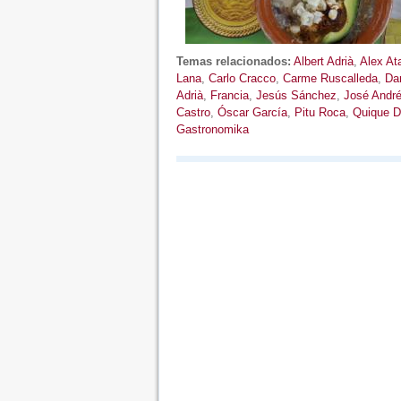
Temas relacionados:
Albert Adrià
,
Alex At
Lana
,
Carlo Cracco
,
Carme Ruscalleda
,
Da
Adrià
,
Francia
,
Jesús Sánchez
,
José Andr
Castro
,
Óscar García
,
Pitu Roca
,
Quique D
Gastronomika