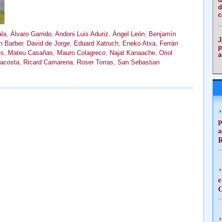
d
c
ala
,
Álvaro Garrido
,
Andoni Luis Aduriz
,
Ángel León
,
Benjamín
J
n Barber
,
David de Jorge
,
Eduard Xatruch
,
Eneko Atxa
,
Ferrán
p
és
,
Mateu Casañas
,
Mauro Colagreco
,
Najat Kanaache
,
Oriol
a
acosta
,
Ricard Camarena
,
Roser Torras
,
San Sebastian
p
a
e
C