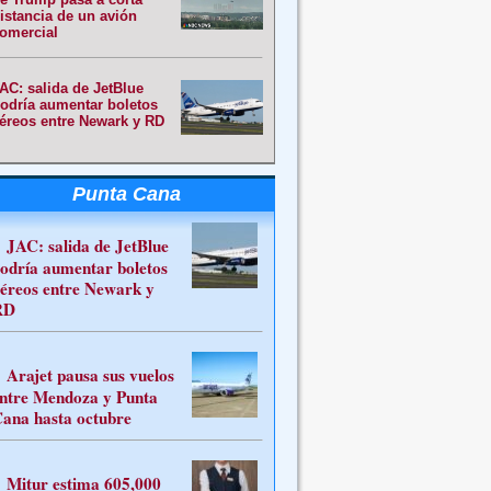
istancia de un avión
omercial
AC: salida de JetBlue
odría aumentar boletos
éreos entre Newark y RD
Punta Cana
JAC: salida de JetBlue
odría aumentar boletos
éreos entre Newark y
RD
Arajet pausa sus vuelos
ntre Mendoza y Punta
ana hasta octubre
Mitur estima 605,000