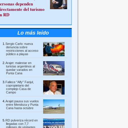
ersonas dependen
irectamente del turismo
n RD
Lo más leído
Sergio Carlo: nueva
denuncia sobre
restricciones al acceso
público a playas
Arajet: malestar en
turistas argentinos al
quedar varados en
Punta Cana
Fallece “Alfy” Fanjul,
copropietario del
complejo Casa de
Campo
Arajet pausa sus vuelos
entre Mendoza y Punta
Cana hasta octubre
RD pulveriza récord en
llegadas con 7,7
millones de visitantes