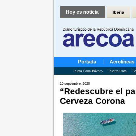
Hoy es noticia
Iberia
Portada
Aerolíneas
Punta Cana-Bávaro
Puerto Plata
Sa
10 septiembre, 2020
“Redescubre el par
Cerveza Corona