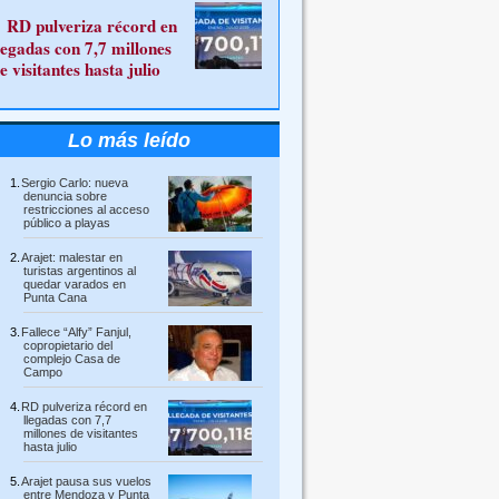
RD pulveriza récord en
legadas con 7,7 millones
e visitantes hasta julio
Lo más leído
Sergio Carlo: nueva
denuncia sobre
restricciones al acceso
público a playas
Arajet: malestar en
turistas argentinos al
quedar varados en
Punta Cana
Fallece “Alfy” Fanjul,
copropietario del
complejo Casa de
Campo
RD pulveriza récord en
llegadas con 7,7
millones de visitantes
hasta julio
Arajet pausa sus vuelos
entre Mendoza y Punta