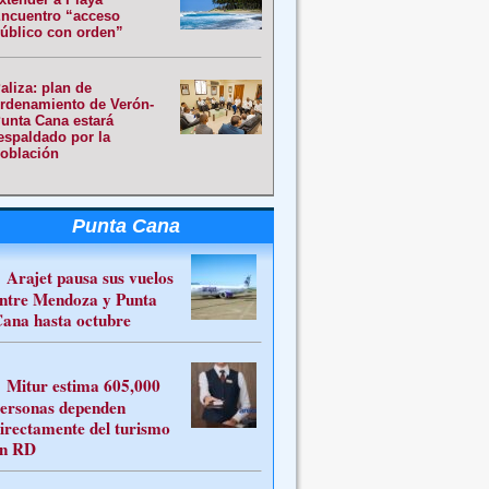
ncuentro “acceso
úblico con orden”
aliza: plan de
rdenamiento de Verón-
unta Cana estará
espaldado por la
oblación
Punta Cana
Arajet pausa sus vuelos
ntre Mendoza y Punta
ana hasta octubre
Mitur estima 605,000
ersonas dependen
irectamente del turismo
n RD