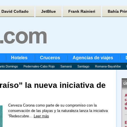
David Collado
JetBlue
Frank Rainieri
Bahía Pri
Hoteles
Cruceros
Agencias de viajes
nto Domingo
Pedernales-Cabo Rojo
Samaná
Santiago
Romana-Bayahíbe
aíso” la nueva iniciativa de
Úl
A
c
d
Cerveza Corona como parte de su compromiso con la
t
conservación de las playas y la naturaleza lanza la iniciativa
“Redescubre…
Leer más
E
e