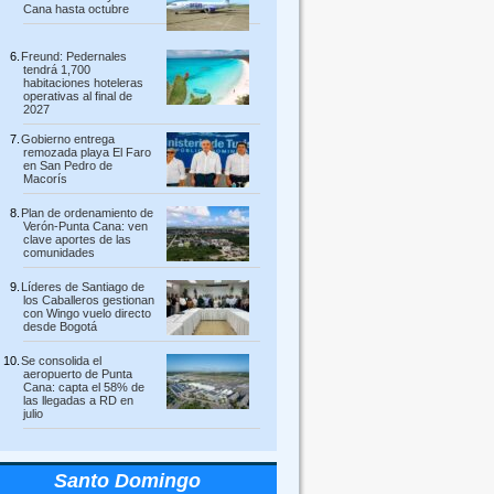
Cana hasta octubre
Freund: Pedernales
tendrá 1,700
habitaciones hoteleras
operativas al final de
2027
Gobierno entrega
remozada playa El Faro
en San Pedro de
Macorís
Plan de ordenamiento de
Verón-Punta Cana: ven
clave aportes de las
comunidades
Líderes de Santiago de
los Caballeros gestionan
con Wingo vuelo directo
desde Bogotá
Se consolida el
aeropuerto de Punta
Cana: capta el 58% de
las llegadas a RD en
julio
Santo Domingo