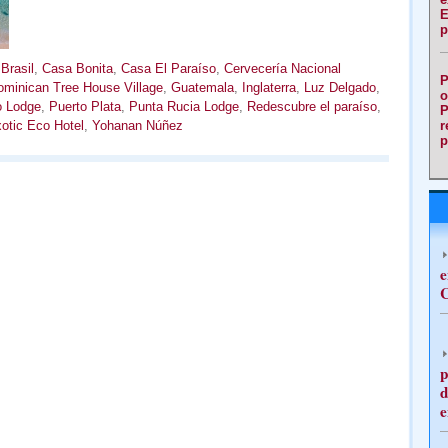
E
p
,
Brasil
,
Casa Bonita
,
Casa El Paraíso
,
Cervecería Nacional
P
minican Tree House Village
,
Guatemala
,
Inglaterra
,
Luz Delgado
,
o
o Lodge
,
Puerto Plata
,
Punta Rucia Lodge
,
Redescubre el paraíso
,
P
otic Eco Hotel
,
Yohanan Núñez
r
p
e
C
p
d
e