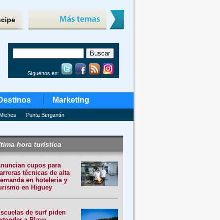
ncipe
Síguenos en:
Destinos
Marketing
Miches
Punta Bergantín
tima hora turística
nuncian cupos para
arreras técnicas de alta
emanda en hotelería y
urismo en Higuey
scuelas de surf piden
xtender a Playa