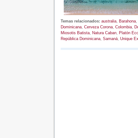
Temas relacionados:
australia
,
Barahona
Dominicana
,
Cerveza Corona
,
Colombia
,
Do
Miosotis Batista
,
Natura Caban
,
Platón Ec
República Dominicana
,
Samaná
,
Unique Ex