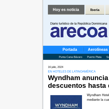
Hoy es noticia
Iberia
Portada
Aerolíneas
Punta Cana-Bávaro
Puerto Plata
Sa
16 julio, 2024
EN HOTELES DE LATINOAMÉRICA
Wyndham anuncia s
descuentos hasta
Wyndham Hotels 
mediante la cu