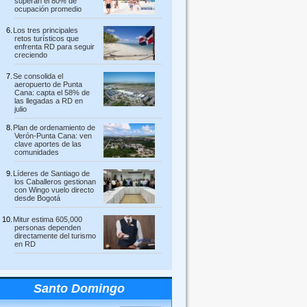
superan el 80% de
ocupación promedio
Los tres principales
retos turísticos que
enfrenta RD para seguir
creciendo
Se consolida el
aeropuerto de Punta
Cana: capta el 58% de
las llegadas a RD en
julio
Plan de ordenamiento de
Verón-Punta Cana: ven
clave aportes de las
comunidades
Líderes de Santiago de
los Caballeros gestionan
con Wingo vuelo directo
desde Bogotá
Mitur estima 605,000
personas dependen
directamente del turismo
en RD
Santo Domingo