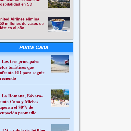
ospitalidad en SD
nited Airlines elimina
50 millones de vasos de
lástico al año
Punta Cana
Los tres principales
etos turísticos que
nfrenta RD para seguir
reciendo
La Romana, Bávaro-
unta Cana y Miches
uperan el 80% de
cupación promedio
JAC: salida de JetBlue