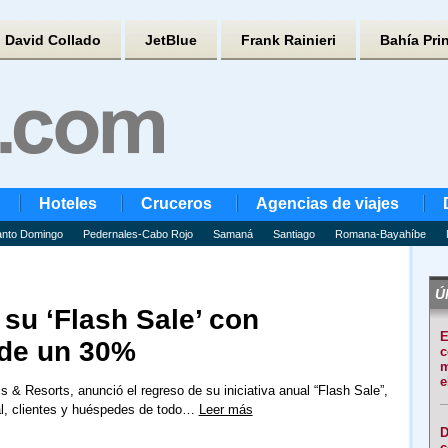
David Collado
JetBlue
Frank Rainieri
Bahía Pri
Hoteles
Cruceros
Agencias de viajes
nto Domingo
Pedernales-Cabo Rojo
Samaná
Santiago
Romana-Bayahíbe
Úl
u ‘Flash Sale’ con
E
 de un 30%
c
m
e
& Resorts, anunció el regreso de su iniciativa anual “Flash Sale”,
al, clientes y huéspedes de todo…
Leer más
D
c