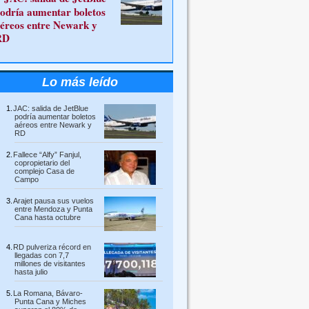
odría aumentar boletos
éreos entre Newark y
RD
Lo más leído
JAC: salida de JetBlue
podría aumentar boletos
aéreos entre Newark y
RD
Fallece “Alfy” Fanjul,
copropietario del
complejo Casa de
Campo
Arajet pausa sus vuelos
entre Mendoza y Punta
Cana hasta octubre
RD pulveriza récord en
llegadas con 7,7
millones de visitantes
hasta julio
La Romana, Bávaro-
Punta Cana y Miches