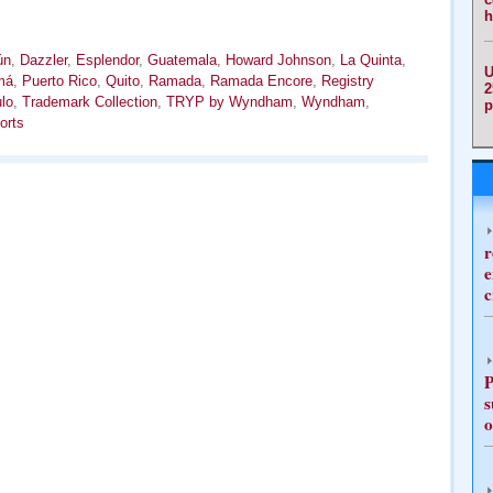
h
ún
,
Dazzler
,
Esplendor
,
Guatemala
,
Howard Johnson
,
La Quinta
,
U
má
,
Puerto Rico
,
Quito
,
Ramada
,
Ramada Encore
,
Registry
2
lo
,
Trademark Collection
,
TRYP by Wyndham
,
Wyndham
,
p
orts
r
e
c
P
s
o