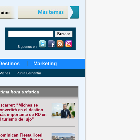
ncipe
Síguenos en:
Destinos
Marketing
Miches
Punta Bergantín
tima hora turística
scarrer: “Miches se
onvertirá en el destino
ás importante de RD en
l turismo de lujo”
ominican Fiesta Hotel
onmemora 35 años de