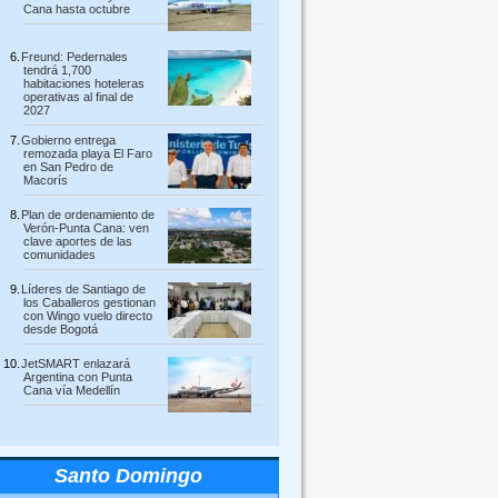
Cana hasta octubre
Freund: Pedernales
tendrá 1,700
habitaciones hoteleras
operativas al final de
2027
Gobierno entrega
remozada playa El Faro
en San Pedro de
Macorís
Plan de ordenamiento de
Verón-Punta Cana: ven
clave aportes de las
comunidades
Líderes de Santiago de
los Caballeros gestionan
con Wingo vuelo directo
desde Bogotá
JetSMART enlazará
Argentina con Punta
Cana vía Medellín
Santo Domingo