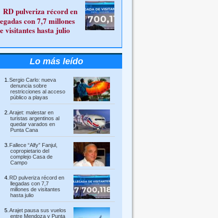
RD pulveriza récord en
legadas con 7,7 millones
e visitantes hasta julio
Lo más leído
Sergio Carlo: nueva
denuncia sobre
restricciones al acceso
público a playas
Arajet: malestar en
turistas argentinos al
quedar varados en
Punta Cana
Fallece “Alfy” Fanjul,
copropietario del
complejo Casa de
Campo
RD pulveriza récord en
llegadas con 7,7
millones de visitantes
hasta julio
Arajet pausa sus vuelos
entre Mendoza y Punta