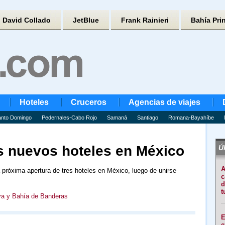
David Collado
JetBlue
Frank Rainieri
Bahía Pri
Hoteles
Cruceros
Agencias de viajes
nto Domingo
Pedernales-Cabo Rojo
Samaná
Santiago
Romana-Bayahíbe
s nuevos hoteles en México
Úl
A
 próxima apertura de tres hoteles en México, luego de unirse
c
d
t
ya y Bahía de Banderas
E
e