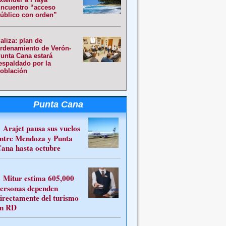
ncuentro “acceso
úblico con orden”
aliza: plan de
rdenamiento de Verón-
unta Cana estará
espaldado por la
oblación
Punta Cana
Arajet pausa sus vuelos
ntre Mendoza y Punta
ana hasta octubre
Mitur estima 605,000
ersonas dependen
irectamente del turismo
n RD