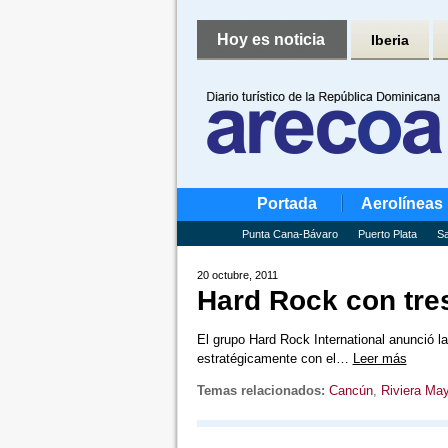
Hoy es noticia
Iberia
Portada
Aerolíneas
Punta Cana-Bávaro
Puerto Plata
Sa
20 octubre, 2011
Hard Rock con tre
El grupo Hard Rock International anunció la
estratégicamente con el…
Leer más
Temas relacionados:
Cancún
,
Riviera Ma