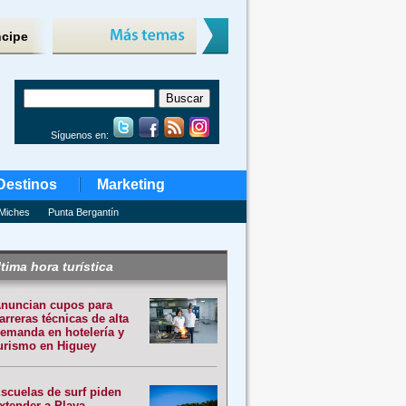
ncipe
Síguenos en:
Destinos
Marketing
Miches
Punta Bergantín
tima hora turística
nuncian cupos para
arreras técnicas de alta
emanda en hotelería y
urismo en Higuey
scuelas de surf piden
xtender a Playa