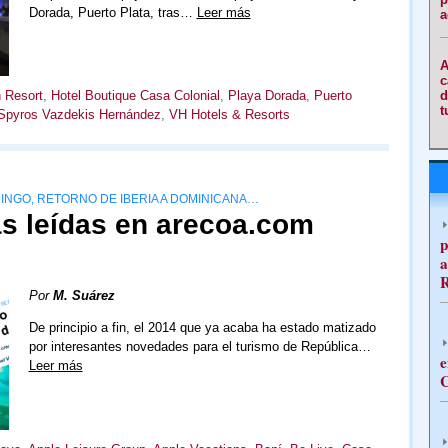
Dorada, Puerto Plata, tras…
Leer más
a
A
c
d
 Resort
,
Hotel Boutique Casa Colonial
,
Playa Dorada
,
Puerto
t
Spyros Vazdekis Hernández
,
VH Hotels & Resorts
NGO, RETORNO DE IBERIA A DOMINICANA…
ás leídas en arecoa.com
p
a
Por
M. Suárez
De principio a fin, el 2014 que ya acaba ha estado matizado
por interesantes novedades para el turismo de República…
e
Leer más
C