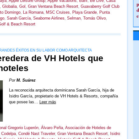
zaya
,
Apple Leisure Group
,
Apple Vacations
,
Baní
,
Be Live
,
Casa
p
,
Globalia
,
Gol
,
Gran Ventana Beach Resort
,
Guavaberry Golf Club
d
nto Domingo
,
La Romana
,
MSC Cruises
,
Playa Grande
,
Punta
e
go
,
Sarah García
,
Seaborne Airlines
,
Selman
,
Tomás Olivo
,
Golf & Beach Resort
 GRANDES ÉXITOS EN SU LABOR COMO ARQUITECTA
eredera de VH Hotels que
hoteles
Por
M. Suárez
La reconocida arquitecta dominicana Sarah García, hija de
Isidro García, propietario de VH Hotels & Resorts, compañía
que posee las…
Leer más
onal Gregorio Luperón
,
Álvaro Peña
,
Asociación de Hoteles de
,
Codelpa
,
Condé Nast Traveler
,
Gran Ventana Beach Resort
,
Isidro