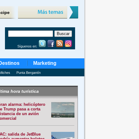
ncipe
Síguenos en:
Destinos
Marketing
Miches
Punta Bergantín
tima hora turística
ran alarma: helicóptero
e Trump pasa a corta
istancia de un avión
omercial
AC: salida de JetBlue
odría aumentar boletos