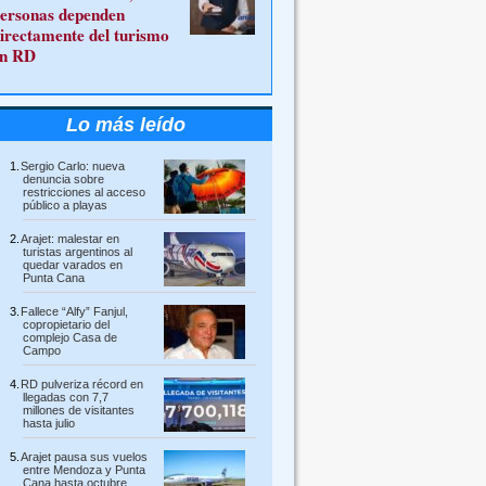
ersonas dependen
irectamente del turismo
n RD
Lo más leído
Sergio Carlo: nueva
denuncia sobre
restricciones al acceso
público a playas
Arajet: malestar en
turistas argentinos al
quedar varados en
Punta Cana
Fallece “Alfy” Fanjul,
copropietario del
complejo Casa de
Campo
RD pulveriza récord en
llegadas con 7,7
millones de visitantes
hasta julio
Arajet pausa sus vuelos
entre Mendoza y Punta
Cana hasta octubre