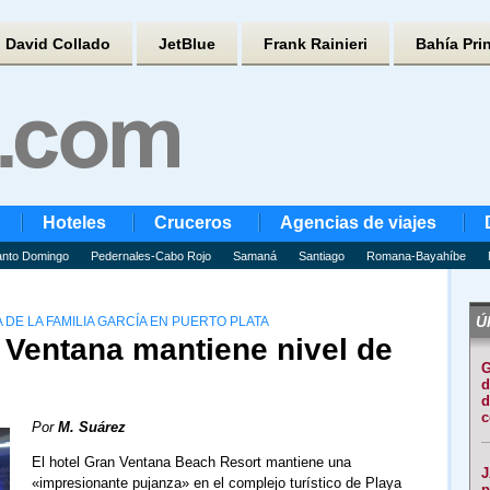
David Collado
JetBlue
Frank Rainieri
Bahía Pri
Hoteles
Cruceros
Agencias de viajes
nto Domingo
Pedernales-Cabo Rojo
Samaná
Santiago
Romana-Bayahíbe
Úl
 DE LA FAMILIA GARCÍA EN PUERTO PLATA
 Ventana mantiene nivel de
G
d
d
c
Por
M. Suárez
El hotel Gran Ventana Beach Resort mantiene una
J
«impresionante pujanza» en el complejo turístico de Playa
p