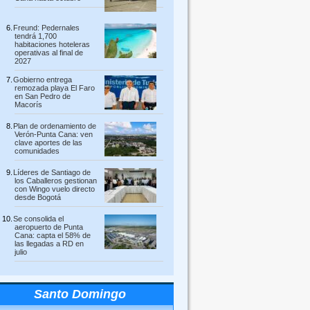
Freund: Pedernales
tendrá 1,700
habitaciones hoteleras
operativas al final de
2027
Gobierno entrega
remozada playa El Faro
en San Pedro de
Macorís
Plan de ordenamiento de
Verón-Punta Cana: ven
clave aportes de las
comunidades
Líderes de Santiago de
los Caballeros gestionan
con Wingo vuelo directo
desde Bogotá
Se consolida el
aeropuerto de Punta
Cana: capta el 58% de
las llegadas a RD en
julio
Santo Domingo