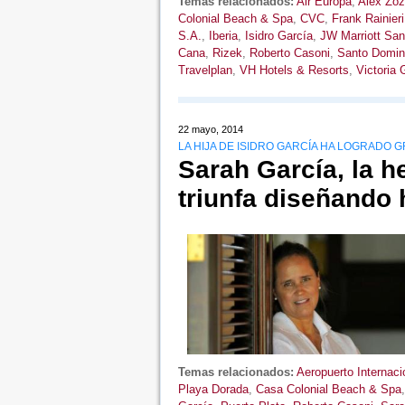
Temas relacionados:
Air Europa
,
Alex Zo
Colonial Beach & Spa
,
CVC
,
Frank Rainieri
S.A.
,
Iberia
,
Isidro García
,
JW Marriott Sa
Cana
,
Rizek
,
Roberto Casoni
,
Santo Domin
Travelplan
,
VH Hotels & Resorts
,
Victoria 
22 mayo, 2014
LA HIJA DE ISIDRO GARCÍA HA LOGRADO
Sarah García, la h
triunfa diseñando 
Temas relacionados:
Aeropuerto Internaci
Playa Dorada
,
Casa Colonial Beach & Spa