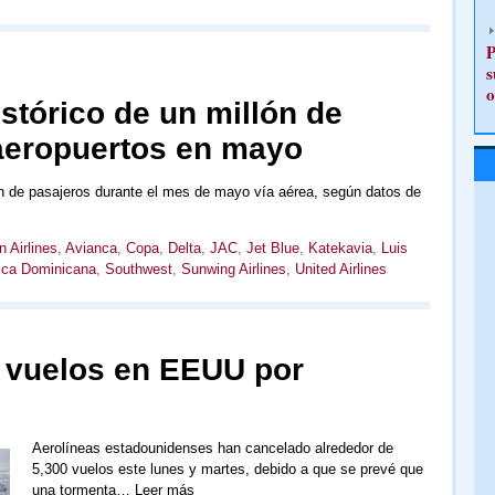
P
s
o
istórico de un millón de
aeropuertos en mayo
n de pasajeros durante el mes de mayo vía aérea, según datos de
 Airlines
,
Avianca
,
Copa
,
Delta
,
JAC
,
Jet Blue
,
Katekavia
,
Luis
ica Dominicana
,
Southwest
,
Sunwing Airlines
,
United Airlines
 vuelos en EEUU por
Aerolíneas estadounidenses han cancelado alrededor de
5,300 vuelos este lunes y martes, debido a que se prevé que
una tormenta…
Leer más