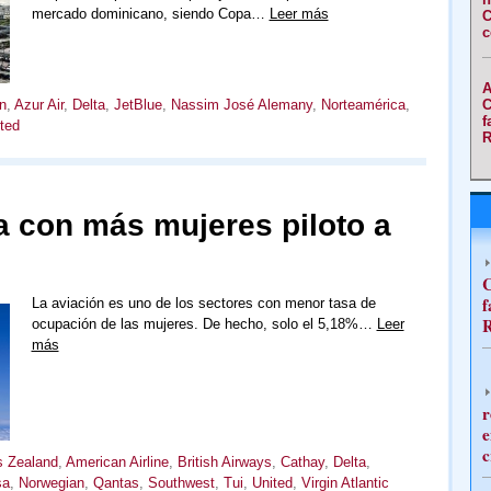
mercado dominicano, siendo Copa…
Leer más
C
c
A
C
n
,
Azur Air
,
Delta
,
JetBlue
,
Nassim José Alemany
,
Norteamérica
,
f
ted
R
ea con más mujeres piloto a
C
f
La aviación es uno de los sectores con menor tasa de
R
ocupación de las mujeres. De hecho, solo el 5,18%…
Leer
más
r
e
c
s Zealand
,
American Airline
,
British Airways
,
Cathay
,
Delta
,
sa
,
Norwegian
,
Qantas
,
Southwest
,
Tui
,
United
,
Virgin Atlantic