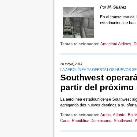
Por
M. Suárez
En el transcurso de 
estadounidense han 
Temas relacionados:
American Airlines
,
D
20 mayo, 2014
LA AEROLÍNEA YA OFERTA LOS NUEVOS SER
Southwest operará
partir del próxim
La aerolínea estadounidense Southwest sig
agregando dos nuevos destinos a su ofer
Temas relacionados:
Aruba
,
Atlanta
,
Balt
Cana
,
República Dominicana
,
Southwest
,
W