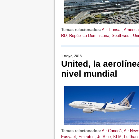
Temas relacionados:
Air Transat
,
America
RD
,
República Dominicana
,
Southwest
,
Uni
1 mayo, 2018
United, la aerolín
nivel mundial
Temas relacionados:
Air Canadá
,
Air New
EasyJet
,
Emirates
,
JetBlue
,
KLM
,
Lufthan