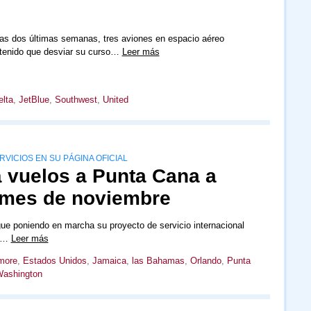
las dos últimas semanas, tres aviones en espacio aéreo
tenido que desviar su curso…
Leer más
elta
,
JetBlue
,
Southwest
,
United
VICIOS EN SU PÁGINA OFICIAL
 vuelos a Punta Cana a
o mes de noviembre
ue poniendo en marcha su proyecto de servicio internacional
ta…
Leer más
imore
,
Estados Unidos
,
Jamaica
,
las Bahamas
,
Orlando
,
Punta
ashington