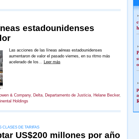
c
íneas estadounidenses
h
lor
Las acciones de las líneas aéreas estadounidenses
P
aumentaron de valor el pasado viernes, en su ritmo más
s
acelerado de los…
Leer más
o
p
a
owen & Company
,
Delta
,
Departamento de Justicia
,
Helane Becker
,
inental Holdings
S CLASES DE TARIFAS
ptar US$200 millones por año