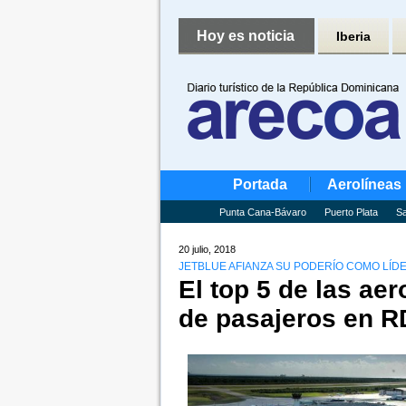
Hoy es noticia
Iberia
Portada
Aerolíneas
Punta Cana-Bávaro
Puerto Plata
Sa
20 julio, 2018
JETBLUE AFIANZA SU PODERÍO COMO LÍDE
El top 5 de las a
de pasajeros en R