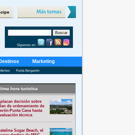
ncipe
Síguenos en:
Destinos
Marketing
Miches
Punta Bergantín
tima hora turística
plazan decisión sobre
lan de ordenamiento de
erón-Punta Cana hasta
valuación técnica
atalina Sugar Beach, el
uevo destino de MSC