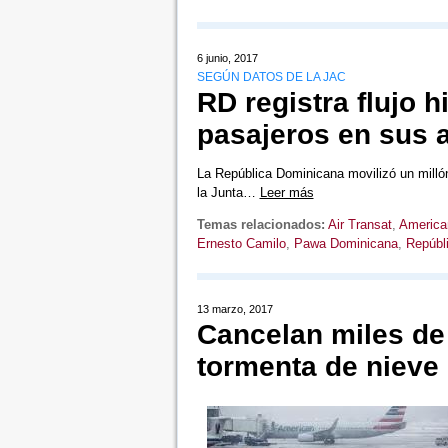
6 junio, 2017
SEGÚN DATOS DE LA JAC
RD registra flujo h
pasajeros en sus 
La República Dominicana movilizó un milló
la Junta…
Leer más
Temas relacionados:
Air Transat
,
American
Ernesto Camilo
,
Pawa Dominicana
,
Repúbl
13 marzo, 2017
Cancelan miles de
tormenta de nieve