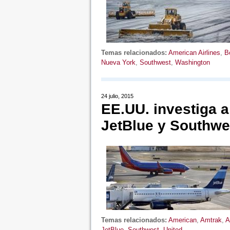
Temas relacionados:
American Airlines
,
B
Nueva York
,
Southwest
,
Washington
24 julio, 2015
EE.UU. investiga a
JetBlue y Southwe
Temas relacionados:
American
,
Amtrak
,
A
JetBlue
,
Southwest
,
United