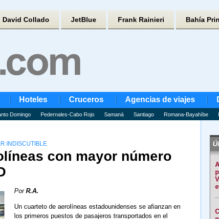
David Collado
JetBlue
Frank Rainieri
Bahía Pri
Hoteles
Cruceros
Agencias de viajes
nto Domingo
Pedernales-Cabo Rojo
Samaná
Santiago
Romana-Bayahíbe
Úl
R INDISCUTIBLE
erolíneas con mayor número
A
D
p
V
e
Por
R.A.
Un cuarteto de aerolíneas estadounidenses se afianzan en
C
los primeros puestos de pasajeros transportados en el
n