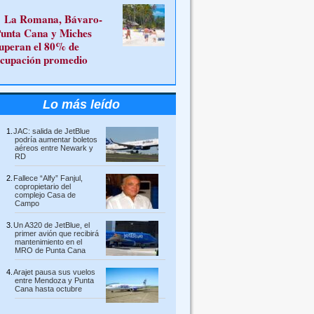
La Romana, Bávaro-
unta Cana y Miches
uperan el 80% de
cupación promedio
Lo más leído
JAC: salida de JetBlue
podría aumentar boletos
aéreos entre Newark y
RD
Fallece “Alfy” Fanjul,
copropietario del
complejo Casa de
Campo
Un A320 de JetBlue, el
primer avión que recibirá
mantenimiento en el
MRO de Punta Cana
Arajet pausa sus vuelos
entre Mendoza y Punta
Cana hasta octubre