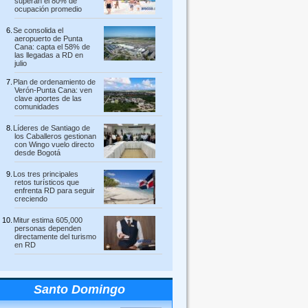
superan el 80% de
ocupación promedio
Se consolida el
aeropuerto de Punta
Cana: capta el 58% de
las llegadas a RD en
julio
Plan de ordenamiento de
Verón-Punta Cana: ven
clave aportes de las
comunidades
Líderes de Santiago de
los Caballeros gestionan
con Wingo vuelo directo
desde Bogotá
Los tres principales
retos turísticos que
enfrenta RD para seguir
creciendo
Mitur estima 605,000
personas dependen
directamente del turismo
en RD
Santo Domingo