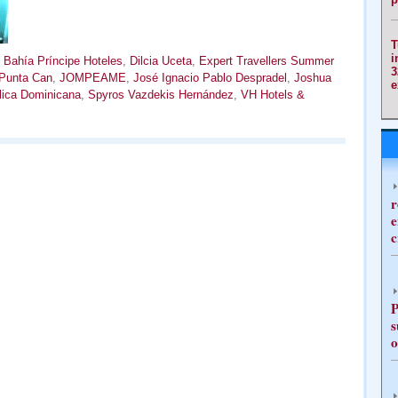
T
i
,
Bahía Príncipe Hoteles
,
Dilcia Uceta
,
Expert Travellers Summer
3
 Punta Can
,
JOMPEAME
,
José Ignacio Pablo Despradel
,
Joshua
e
lica Dominicana
,
Spyros Vazdekis Hernández
,
VH Hotels &
r
e
c
P
s
o