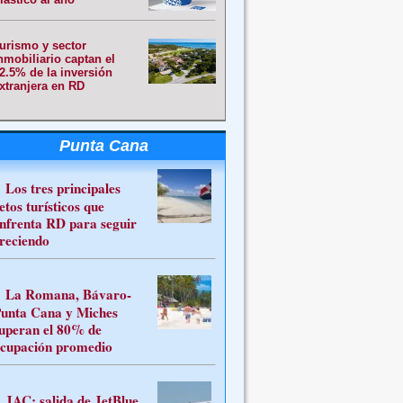
urismo y sector
nmobiliario captan el
2.5% de la inversión
xtranjera en RD
Punta Cana
Los tres principales
etos turísticos que
nfrenta RD para seguir
reciendo
La Romana, Bávaro-
unta Cana y Miches
uperan el 80% de
cupación promedio
JAC: salida de JetBlue