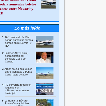
odría aumentar boletos
éreos entre Newark y
RD
Lo más leído
JAC: salida de JetBlue
podría aumentar boletos
aéreos entre Newark y
RD
Fallece “Alfy” Fanjul,
copropietario del
complejo Casa de
Campo
Arajet pausa sus vuelos
entre Mendoza y Punta
Cana hasta octubre
RD pulveriza récord en
llegadas con 7,7
millones de visitantes
hasta julio
La Romana, Bávaro-
Punta Cana y Miches