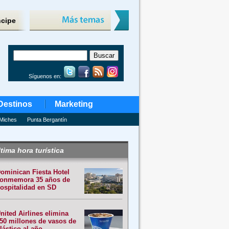
ncipe
Síguenos en:
Destinos
Marketing
Miches
Punta Bergantín
tima hora turística
ominican Fiesta Hotel
onmemora 35 años de
ospitalidad en SD
nited Airlines elimina
50 millones de vasos de
lástico al año