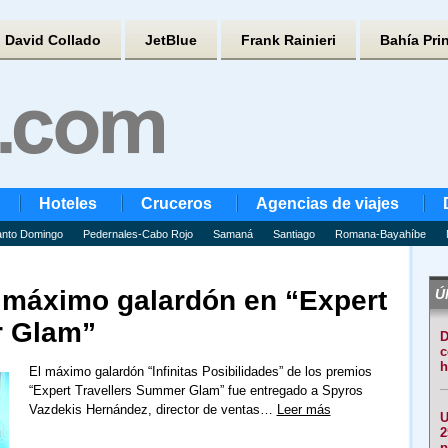
David Collado
JetBlue
Frank Rainieri
Bahía Pri
Hoteles
Cruceros
Agencias de viajes
nto Domingo
Pedernales-Cabo Rojo
Samaná
Santiago
Romana-Bayahíbe
a máximo galardón en “Expert
Úl
r Glam”
D
c
h
El máximo galardón “Infinitas Posibilidades” de los premios
“Expert Travellers Summer Glam” fue entregado a Spyros
Vazdekis Hernández, director de ventas…
Leer más
U
2
p