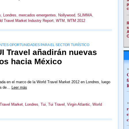
p
c
s
,
Londres
,
mercados emergentes
,
Nollywood
,
SLIMMA
,
d Travel Market Industry Report
,
WTM
,
WTM 2012
R
s
A
C
NTES OPORTUNIDADES PARA EL SECTOR TURÍSTICO
TUI Travel añadirán nuevas
tos hacia México
C
f
dada en el marco de la World Travel Market 2012 en Londres, luego
R
ria de…
Leer más
 Travel Market
,
Londres
,
Tui
,
Tui Travel
,
Virgin Atlantic
,
World
r
e
c