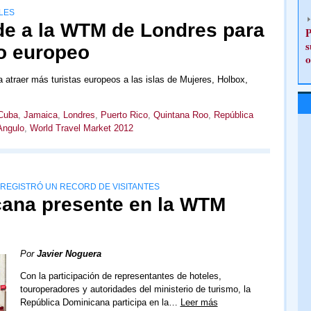
LES
e a la WTM de Londres para
P
s
o europeo
o
atraer más turistas europeos a las islas de Mujeres, Holbox,
Cuba
,
Jamaica
,
Londres
,
Puerto Rico
,
Quintana Roo
,
República
Angulo
,
World Travel Market 2012
A REGISTRÓ UN RECORD DE VISITANTES
ana presente en la WTM
Por
Javier Noguera
Con la participación de representantes de hoteles,
touroperadores y autoridades del ministerio de turismo, la
República Dominicana participa en la…
Leer más