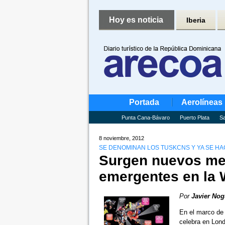
Hoy es noticia
Iberia
Portada
Aerolíneas
Punta Cana-Bávaro
Puerto Plata
Sa
8 noviembre, 2012
SE DENOMINAN LOS TUSKCNS Y YA SE HA
Surgen nuevos mer
emergentes en la
Por
Javier Nog
En el marco de 
celebra en Lon