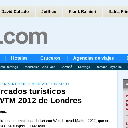
David Collado
JetBlue
Frank Rainieri
Bahía Pri
Hoteles
Cruceros
Agencias de viajes
nto Domingo
Pedernales-Cabo Rojo
Samaná
Santiago
Romana-Bayahíbe
Úl
CEN SENTIR EN EL MERCADO TURÍSTICO
cados turísticos
P
 WTM 2012 de Londres
r
t
r
uera
la feria internacional de turismo World Travel Market 2012, que se
L
dres, ha surgido…
Leer más
s