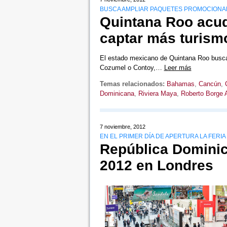
BUSCA AMPLIAR PAQUETES PROMOCIONA
Quintana Roo acud
captar más turism
El estado mexicano de Quintana Roo busca 
Cozumel o Contoy,…
Leer más
Temas relacionados:
Bahamas
,
Cancún
,
Dominicana
,
Riviera Maya
,
Roberto Borge 
7 noviembre, 2012
EN EL PRIMER DÍA DE APERTURA LA FERI
República Dominic
2012 en Londres