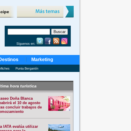
ncipe
Síguenos en:
Destinos
Marketing
Miches
Punta Bergantín
tima hora turística
aseo Doña Blanca
eabrirá el 10 de agosto
ras concluir trabajos de
emozamiento
a IATA evalúa utilizar
argazo para la