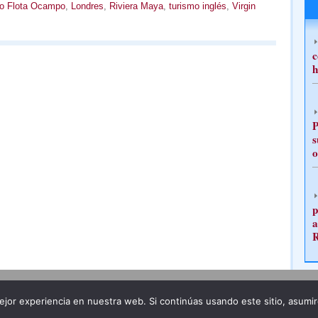
ío Flota Ocampo
,
Londres
,
Riviera Maya
,
turismo inglés
,
Virgin
c
h
P
s
o
p
a
Publicidad
Redacción
jor experiencia en nuestra web. Si continúas usando este sitio, asumi
ncia legal
Todos los derechos reservados
Grupo Pre