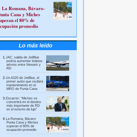
La Romana, Bávaro-
unta Cana y Miches
uperan el 80% de
cupación promedio
Lo más leído
JAC: salida de JetBlue
podría aumentar boletos
aéreos entre Newark y
RD
Un A320 de JetBlue, el
primer avión que recibirá
mantenimiento en el
MRO de Punta Cana
Escarrer: “Miches se
convertirá en el destino
más importante de RD
en el turismo de lujo”
La Romana, Bávaro-
Punta Cana y Miches
superan el 80% de
ocupación promedio