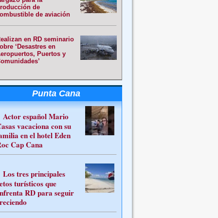
roducción de
ombustible de aviación
ealizan en RD seminario
obre ‘Desastres en
eropuertos, Puertos y
omunidades’
Punta Cana
Actor español Mario
asas vacaciona con su
amilia en el hotel Eden
oc Cap Cana
Los tres principales
etos turísticos que
nfrenta RD para seguir
reciendo