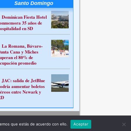
Santo Domingo
Dominican Fiesta Hotel
onmemora 35 años de
ospitalidad en SD
La Romana, Bávaro-
unta Cana y Miches
uperan el 80% de
cupación promedio
JAC: salida de JetBlue
odría aumentar boletos
éreos entre Newark y
RD
Contacto
remos que estás de acuerdo con ello.
Aceptar
ferente