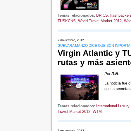
Temas relacionados:
BRICS
,
flashpacker
TUSKCNS
,
World Travel Market 2012
,
Worl
7 noviembre, 2012
GUEVARA MANZO DICE QUE SON IMPORTA
Virgin Atlantic y 
rutas y más asien
Por
R.N.
La noticia fue 
que la secreta
Temas relacionados:
International Luxury
Travel Market 2012
,
WTM
7 noviembre, 2012