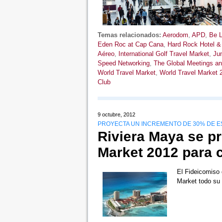
Temas relacionados:
Aerodom
,
APD
,
Be L
Eden Roc at Cap Cana
,
Hard Rock Hotel &
Aéreo
,
International Golf Travel Market
,
Ju
Speed ​​Networking
,
The Global Meetings an
World Travel Market
,
World Travel Market 
Club
9 octubre, 2012
PROYECTA UN INCREMENTO DE 30% DE E
Riviera Maya se p
Market 2012 para 
El Fideicomiso 
Market todo su