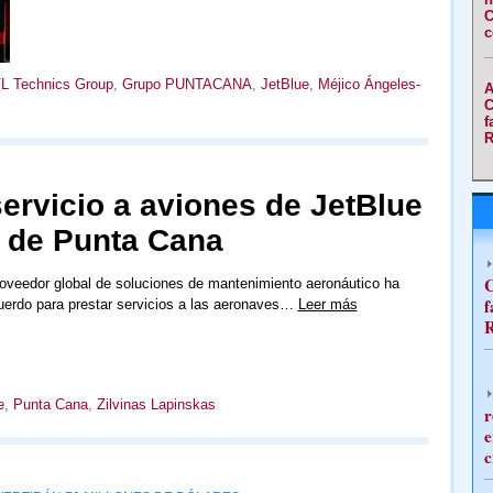
C
c
L Technics Group
,
Grupo PUNTACANA
,
JetBlue
,
Méjico Ángeles-
A
C
f
R
ervicio a aviones de JetBlue
o de Punta Cana
C
oveedor global de soluciones de mantenimiento aeronáutico ha
f
uerdo para prestar servicios a las aeronaves…
Leer más
R
e
,
Punta Cana
,
Zilvinas Lapinskas
r
e
c