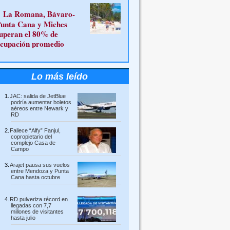
La Romana, Bávaro-
unta Cana y Miches
uperan el 80% de
cupación promedio
Lo más leído
JAC: salida de JetBlue
podría aumentar boletos
aéreos entre Newark y
RD
Fallece “Alfy” Fanjul,
copropietario del
complejo Casa de
Campo
Arajet pausa sus vuelos
entre Mendoza y Punta
Cana hasta octubre
RD pulveriza récord en
llegadas con 7,7
millones de visitantes
hasta julio