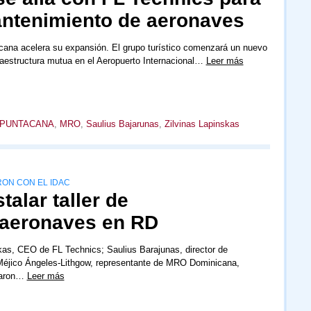
antenimiento de aeronaves
cana acelera su expansión. El grupo turístico comenzará un nuevo
raestructura mutua en el Aeropuerto Internacional…
Leer más
 PUNTACANA
,
MRO
,
Saulius Bajarunas
,
Zilvinas Lapinskas
RON CON EL IDAC
alar taller de
 aeronaves en RD
kas, CEO de FL Technics; Saulius Barajunas, director de
Méjico Ángeles-Lithgow, representante de MRO Dominicana,
taron…
Leer más