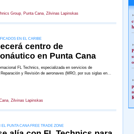
hnics Group
,
Punta Cana
,
Zilvinas Lapinskas
c
h
FICADOS EN EL CARIBE
lecerá centro de
P
onáutico en Punta Cana
s
o
rnacional FL Technics, especializada en servicios de
 Reparación y Revisión de aeronaves (MRO, por sus siglas en…
p
a
 Cana
,
Zilvinas Lapinskas
 EL PUNTA CANA FREE TRADE ZONE
e alía con FL Technics para