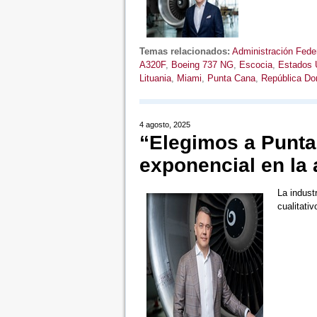
Temas relacionados:
Administración Feder
A320F
,
Boeing 737 NG
,
Escocia
,
Estados 
Lituania
,
Miami
,
Punta Cana
,
República Do
4 agosto, 2025
“Elegimos a Punta
exponencial en la 
La indust
cualitati