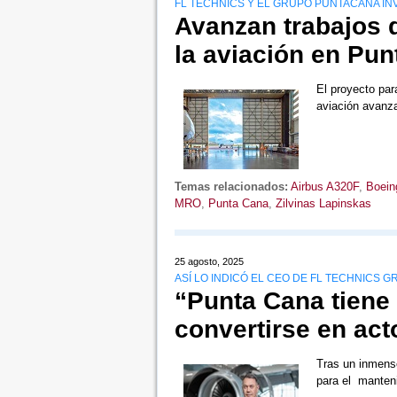
FL TECHNICS Y EL GRUPO PUNTACANA IN
Avanzan trabajos d
la aviación en Pu
El proyecto par
aviación avanz
Temas relacionados:
Airbus A320F
,
Boein
MRO
,
Punta Cana
,
Zilvinas Lapinskas
25 agosto, 2025
ASÍ LO INDICÓ EL CEO DE FL TECHNICS G
“Punta Cana tiene 
convertirse en act
Tras un inmenso
para el mante