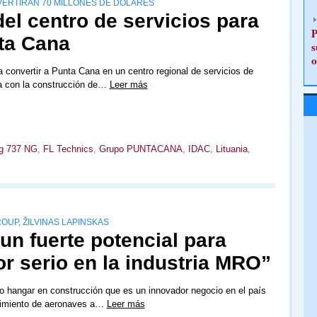
VERTIRÁN 70 MILLONES DE DÓLARES
el centro de servicios para
P
nta Cana
s
o
a convertir a Punta Cana en un centro regional de servicios de
a con la construcción de…
Leer más
g 737 NG
,
FL Technics
,
Grupo PUNTACANA
,
IDAC
,
Lituania
,
ROUP, ŽILVINAS LAPINSKAS
un fuerte potencial para
or serio en la industria MRO”
 hangar en construcción que es un innovador negocio en el país
nimiento de aeronaves a…
Leer más