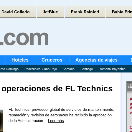
David Collado
JetBlue
Frank Rainieri
Bahía Pri
Hoteles
Cruceros
Agencias de viajes
nto Domingo
Pedernales-Cabo Rojo
Samaná
Santiago
Romana-Bayahíbe
s operaciones de FL Technics
Úl
A
p
V
FL Technics, proveedor global de servicios de mantenimiento,
e
reparación y revisión de aeronaves ha recibido la aprobación
de la Administración…
Leer más
C
n