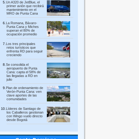
Un A320 de JetBlue, el
primer avión que recibirá
mantenimiento en el
MRO de Punta Cana
La Romana, Bávaro-
Punta Cana y Miches
superan el 80% de
ocupación promedio
Los tres principales
retos turísticos que
enfrenta RD para seguir
creciendo
Se consolida el
aeropuerto de Punta
Cana: capta el 58% de
las llegadas a RD en
julio
Plan de ordenamiento de
Verón-Punta Cana: ven
clave aportes de las
comunidades
Líderes de Santiago de
los Caballeros gestionan
con Wingo vuelo directo
desde Bogotá