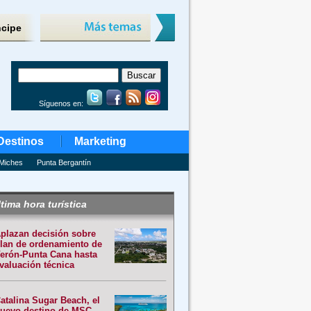
ncipe
Síguenos en:
Destinos
Marketing
Miches
Punta Bergantín
tima hora turística
plazan decisión sobre
lan de ordenamiento de
erón-Punta Cana hasta
valuación técnica
atalina Sugar Beach, el
uevo destino de MSC