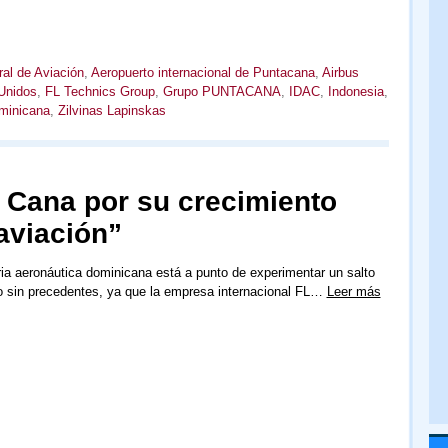
al de Aviación
,
Aeropuerto internacional de Puntacana
,
Airbus
Unidos
,
FL Technics Group
,
Grupo PUNTACANA
,
IDAC
,
Indonesia
,
minicana
,
Zilvinas Lapinskas
 Cana por su crecimiento
aviación”
ria aeronáutica dominicana está a punto de experimentar un salto
vo sin precedentes, ya que la empresa internacional FL…
Leer más