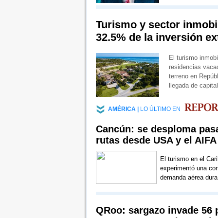
Turismo y sector inmobil
32.5% de la inversión ex
El turismo inmobil
residencias vaca
terreno en Repúb
llegada de capit
AMÉRICA |
LO ÚLTIMO EN
Cancún: se desploma pasa
rutas desde USA y el AIFA
El turismo en el Ca
experimentó una con
demanda aérea dura 
QRoo: sargazo invade 56 