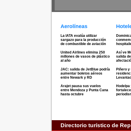
Aerolíneas
Hotel
La IATA evalúa utilizar
Dominica
sargazo para la producción
conmemo
de combustible de aviación
hospital
United Airlines elimina 250
Así ve Me
millones de vasos de plástico
salida de
al año
afectació
JAC: salida de JetBlue podría
Piñero y
aumentar boletos aéreos
residenci
entre Newark y RD
Levanta
Arajet pausa sus vuelos
Hodelpa
entre Mendoza y Punta Cana
fortalece
hasta octubre
periodism
Directorio turístico de Re