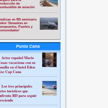
roducción de
ombustible de aviación
ealizan en RD seminario
obre ‘Desastres en
eropuertos, Puertos y
omunidades’
Punta Cana
Actor español Mario
asas vacaciona con su
amilia en el hotel Eden
oc Cap Cana
Los tres principales
etos turísticos que
nfrenta RD para seguir
reciendo