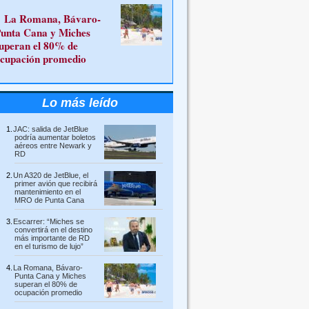
La Romana, Bávaro-
unta Cana y Miches
uperan el 80% de
cupación promedio
Lo más leído
JAC: salida de JetBlue
podría aumentar boletos
aéreos entre Newark y
RD
Un A320 de JetBlue, el
primer avión que recibirá
mantenimiento en el
MRO de Punta Cana
Escarrer: “Miches se
convertirá en el destino
más importante de RD
en el turismo de lujo”
La Romana, Bávaro-
Punta Cana y Miches
superan el 80% de
ocupación promedio