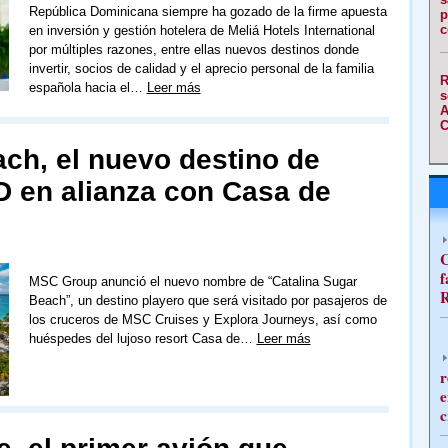
República Dominicana siempre ha gozado de la firme apuesta
p
c
en inversión y gestión hotelera de Meliá Hotels International
por múltiples razones, entre ellas nuevos destinos donde
invertir, socios de calidad y el aprecio personal de la familia
R
española hacia el…
Leer más
s
A
C
ch, el nuevo destino de
 en alianza con Casa de
C
f
MSC Group anunció el nuevo nombre de “Catalina Sugar
R
Beach”, un destino playero que será visitado por pasajeros de
los cruceros de MSC Cruises y Explora Journeys, así como
huéspedes del lujoso resort Casa de…
Leer más
r
e
c