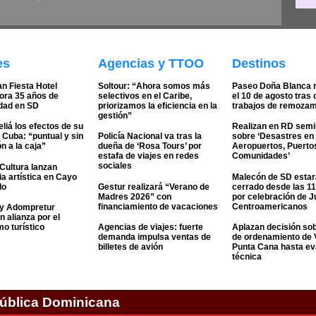
es
Agencias y TTOO
Destinos
n Fiesta Hotel
Soltour: “Ahora somos más
Paseo Doña Blanca r
ra 35 años de
selectivos en el Caribe,
el 10 de agosto tras 
idad en SD
priorizamos la eficiencia en la
trabajos de remozam
gestión”
liá los efectos de su
Realizan en RD semi
 Cuba: “puntual y sin
Policía Nacional va tras la
sobre ‘Desastres en
n a la caja”
dueña de ‘Rosa Tours’ por
Aeropuertos, Puerto
estafa de viajes en redes
Comunidades’
sociales
 Cultura lanzan
a artística en Cayo
Malecón de SD estar
do
Gestur realizará “Verano de
cerrado desde las 1
Madres 2026” con
por celebración de 
financiamiento de vacaciones
Centroamericanos
 y Adompretur
n alianza por el
o turístico
Agencias de viajes: fuerte
Aplazan decisión sob
demanda impulsa ventas de
de ordenamiento de 
billetes de avión
Punta Cana hasta ev
técnica
pública Dominicana