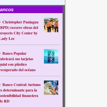
ancos
Christopher Paniagua
(BPD) recorre obras del
proyecto City Center by
Lady Lee
Banco Popular
fabricará sus tarjetas
gnial con plástico
recuperado del océano
Banco Central: turismo
es determinante para la
sostenibilidad financiera
de RD