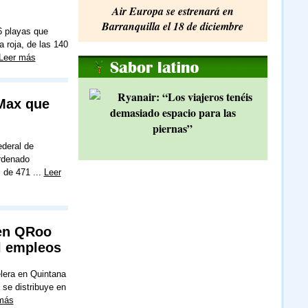
Air Europa se estrenará en
Barranquilla el 18 de diciembre
6 playas que
 roja, de las 140
Leer más
Ryanair: “Los viajeros tenéis
 Max que
demasiado espacio para las
piernas”
ederal de
rdenado
l de 471 ...
Leer
 en QRoo
l empleos
lera en Quintana
se distribuye en
más