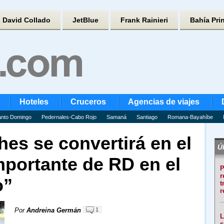
David Collado
JetBlue
Frank Rainieri
Bahía Pri
Hoteles
Cruceros
Agencias de viajes
nto Domingo
Pedernales-Cabo Rojo
Samaná
Santiago
Romana-Bayahíbe
hes se convertirá en el
Úl
mportante de RD en el
P
r
o”
t
r
Por
Andreina Germán
1
L
s