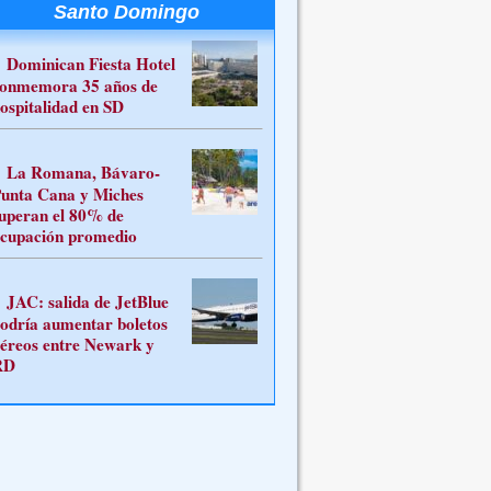
Santo Domingo
Dominican Fiesta Hotel
onmemora 35 años de
ospitalidad en SD
La Romana, Bávaro-
unta Cana y Miches
uperan el 80% de
cupación promedio
JAC: salida de JetBlue
odría aumentar boletos
éreos entre Newark y
RD