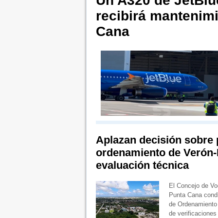
Un A320 de JetBlue
recibirá mantenim
Cana
Aplazan decisión sobre 
ordenamiento de Verón-
evaluación técnica
El Concejo de Voc
Punta Cana condi
de Ordenamiento T
de verificacione