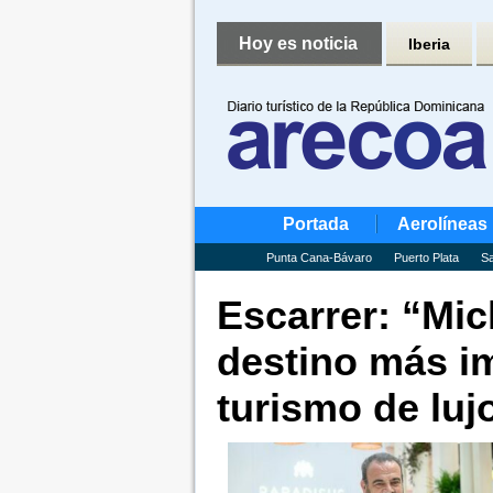
Hoy es noticia
Iberia
Portada
Aerolíneas
Punta Cana-Bávaro
Puerto Plata
Sa
Escarrer: “Mic
destino más i
turismo de luj