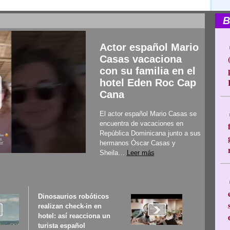
B
Actor español Mario
Casas vacaciona
con su familia en el
hotel Eden Roc Cap
Cana
El actor español Mario Casas se
encuentra de vacaciones en
República Dominicana junto a sus
hermanos Óscar Casas y
Sheila…
Leer más
Dinosaurios robóticos
realizan check-in en
hotel: así reacciona un
turista español