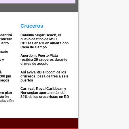
Cruceros
eabrirá
Catalina Sugar Beach, el
concluir
nuevo destino de MSC
iento
Cruises en RD en alianza con
Casa de Campo
nario
Apordom: Puerto Plata
s y
recibirá 29 cruceros durante
el mes de agosto
á
Así aviva RD el boom de los
1:00 pm
cruceros: pasa de tres a seis
Juegos
puertos
Carnival, Royal Caribbean y
re plan
Norwegian aportan más del
Verón-
84% de los cruceristas en RD
aluación