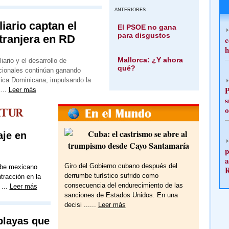
ANTERIORES
iario captan el
El PSOE no gana
para disgustos
tranjera en RD
c
h
Mallorca: ¿Y ahora
iario y el desarrollo de
qué?
cionales continúan ganando
lica Dominicana, impulsando la
P
al…
Leer más
s
o
Cuba: el castrismo se abre al
je en
trumpismo desde Cayo Santamaría
p
a
Giro del Gobierno cubano después del
ribe mexicano
derrumbe turístico sufrido como
tracción en la
consecuencia del endurecimiento de las
...
Leer más
sanciones de Estados Unidos. En una
decisi ......
Leer más
playas que