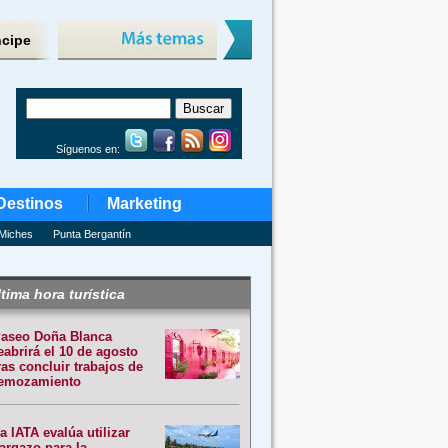
ncipe
Síguenos en:
Destinos
Marketing
Miches
Punta Bergantín
tima hora turística
aseo Doña Blanca
eabrirá el 10 de agosto
ras concluir trabajos de
emozamiento
a IATA evalúa utilizar
argazo para la