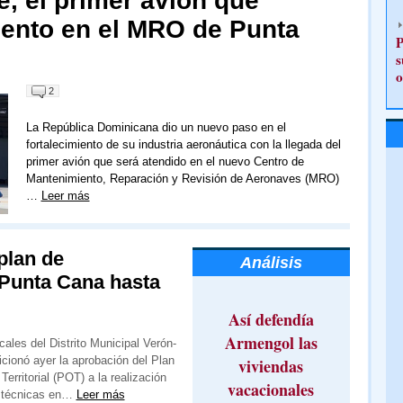
, el primer avión que
iento en el MRO de Punta
P
s
o
2
La República Dominicana dio un nuevo paso en el
fortalecimiento de su industria aeronáutica con la llegada del
primer avión que será atendido en el nuevo Centro de
Mantenimiento, Reparación y Revisión de Aeronaves (MRO)
…
Leer más
plan de
Análisis
Punta Cana hasta
Así defendía
Armengol las
ales del Distrito Municipal Verón-
cionó ayer la aprobación del Plan
viviendas
erritorial (POT) a la realización
vacacionales
s técnicas en…
Leer más