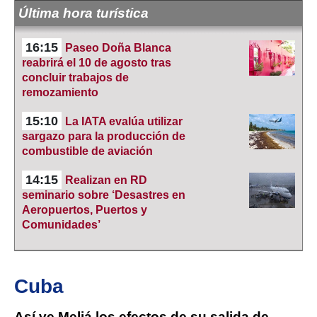
Última hora turística
16:15
Paseo Doña Blanca
reabrirá el 10 de agosto tras
concluir trabajos de
remozamiento
15:10
La IATA evalúa utilizar
sargazo para la producción de
combustible de aviación
14:15
Realizan en RD
seminario sobre ‘Desastres en
Aeropuertos, Puertos y
Comunidades’
Cuba
Así ve Meliá los efectos de su salida de