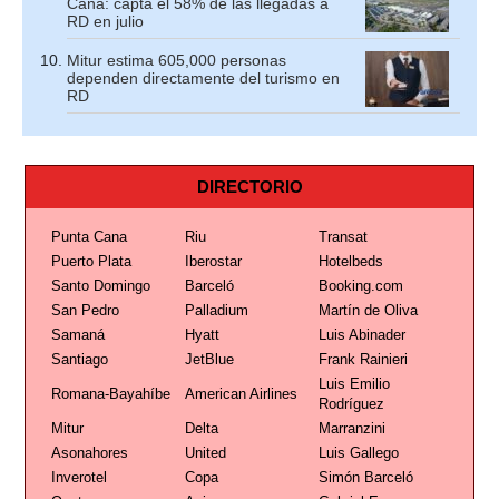
Cana: capta el 58% de las llegadas a
RD en julio
Mitur estima 605,000 personas
dependen directamente del turismo en
RD
DIRECTORIO
Punta Cana
Riu
Transat
Puerto Plata
Iberostar
Hotelbeds
Santo Domingo
Barceló
Booking.com
San Pedro
Palladium
Martín de Oliva
Samaná
Hyatt
Luis Abinader
Santiago
JetBlue
Frank Rainieri
Luis Emilio
Romana-Bayahíbe
American Airlines
Rodríguez
Mitur
Delta
Marranzini
Asonahores
United
Luis Gallego
Inverotel
Copa
Simón Barceló