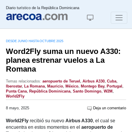
Diario turístico de la República Dominicana
DESDE JUNIO HASTA OCTUBRE 2025
Word2Fly suma un nuevo A330:
planea estrenar vuelos a La
Romana
Temas relacionados:
aeropuerto de Teruel
,
Airbus A330
,
Cuba
,
Iberostar
,
La Romana
,
Mauricio
,
México
,
Montego Bay
,
Portugal
,
Punta Cana
,
República Dominicana
,
Santo Domingo
,
W2M
,
World2Fly
8 mayo, 2025
Deja un comentario
World2Fly
recibió su nuevo
Airbus A330
, el cual se
encuentra en estos momentos en el
aeropuerto de