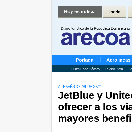
Hoy es noticia
Iberia
Portada
Aerolíneas
Punta Cana-Bávaro
Puerto Plata
Sa
A TRAVÉS DE "BLUE SKY"
JetBlue y Unite
ofrecer a los v
mayores benefi