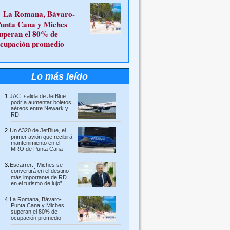
La Romana, Bávaro-
unta Cana y Miches
uperan el 80% de
cupación promedio
Lo más leído
JAC: salida de JetBlue
podría aumentar boletos
aéreos entre Newark y
RD
Un A320 de JetBlue, el
primer avión que recibirá
mantenimiento en el
MRO de Punta Cana
Escarrer: “Miches se
convertirá en el destino
más importante de RD
en el turismo de lujo”
La Romana, Bávaro-
Punta Cana y Miches
superan el 80% de
ocupación promedio