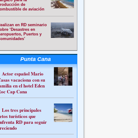
roducción de
ombustible de aviación
ealizan en RD seminario
obre ‘Desastres en
eropuertos, Puertos y
omunidades’
Punta Cana
Actor español Mario
asas vacaciona con su
amilia en el hotel Eden
oc Cap Cana
Los tres principales
etos turísticos que
nfrenta RD para seguir
reciendo