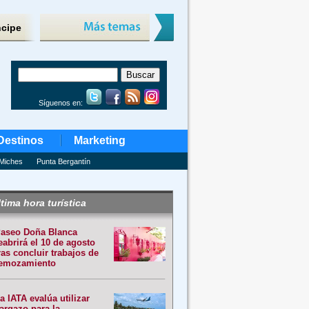
ncipe
Síguenos en:
Destinos
Marketing
Miches
Punta Bergantín
tima hora turística
aseo Doña Blanca
eabrirá el 10 de agosto
ras concluir trabajos de
emozamiento
a IATA evalúa utilizar
argazo para la