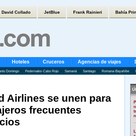
David Collado
JetBlue
Frank Rainieri
Bahía Pri
Hoteles
Cruceros
Agencias de viajes
nto Domingo
Pedernales-Cabo Rojo
Samaná
Santiago
Romana-Bayahíbe
Úl
d Airlines se unen para
P
iajeros frecuentes
r
t
r
cios
L
s