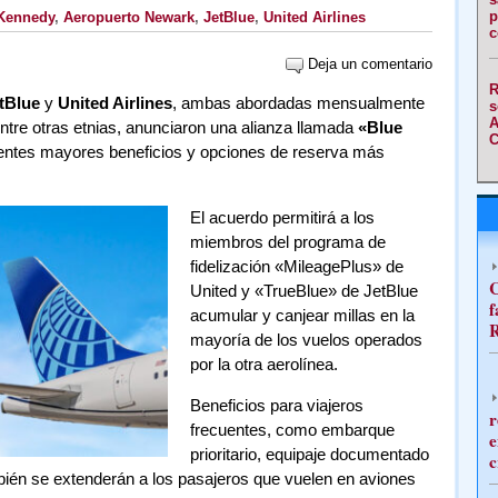
p
 Kennedy
,
Aeropuerto Newark
,
JetBlue
,
United Airlines
c
Deja un comentario
R
tBlue
y
United Airlines
, ambas abordadas mensualmente
s
A
ntre otras etnias, anunciaron una alianza llamada
«Blue
C
uentes mayores beneficios y opciones de reserva más
El acuerdo permitirá a los
miembros del programa de
fidelización «MileagePlus» de
C
United y «TrueBlue» de JetBlue
f
acumular y canjear millas en la
R
mayoría de los vuelos operados
por la otra aerolínea.
Beneficios para viajeros
r
frecuentes, como embarque
e
prioritario, equipaje documentado
c
mbién se extenderán a los pasajeros que vuelen en aviones