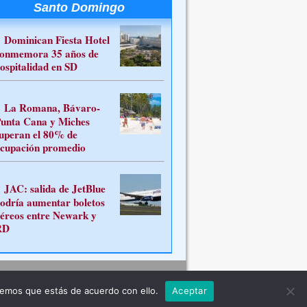
Santo Domingo
Dominican Fiesta Hotel
onmemora 35 años de
ospitalidad en SD
La Romana, Bávaro-
unta Cana y Miches
uperan el 80% de
cupación promedio
JAC: salida de JetBlue
odría aumentar boletos
éreos entre Newark y
RD
Contacto
remos que estás de acuerdo con ello.
Aceptar
ferente