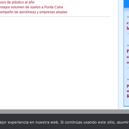
asos de plástico al año
n mayor volumen de vuelos a Punta Cana
sempeño de aerolíneas y empresas aliadas
c
h
P
s
o
p
a
Publicidad
Redacción
jor experiencia en nuestra web. Si continúas usando este sitio, asumi
ncia legal
Todos los derechos reservados
Grupo Pre