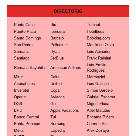
DIRECTORIO
Punta Cana
Riu
Transat
Puerto Plata
Iberostar
Hotelbeds
Santo Domingo
Barceló
Booking.com
San Pedro
Palladium
Martín de Oliva
Samaná
Hyatt
Luis Abinader
Santiago
JetBlue
Frank Rainieri
Luis Emilio
Romana-Bayahíbe
American Airlines
Rodríguez
Mitur
Delta
Marranzini
Asonahores
United
Luis Gallego
Inverotel
Copa
Simón Barceló
Opetur
Avianca
Gabriel Escarrer
DGII
Gol
Miguel Fluxá
BPD
Apple Vacations
Abel Matutes
Banco Central
Tui
Encarna Piñero
Bahía Príncipe
Sunwing
Carmen Riu
Meliá
Expedia
Alex Zozaya