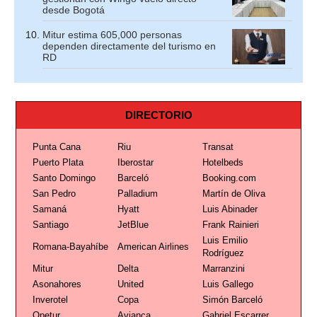
desde Bogotá
Mitur estima 605,000 personas
dependen directamente del turismo en
RD
DIRECTORIO
Punta Cana
Riu
Transat
Puerto Plata
Iberostar
Hotelbeds
Santo Domingo
Barceló
Booking.com
San Pedro
Palladium
Martín de Oliva
Samaná
Hyatt
Luis Abinader
Santiago
JetBlue
Frank Rainieri
Luis Emilio
Romana-Bayahíbe
American Airlines
Rodríguez
Mitur
Delta
Marranzini
Asonahores
United
Luis Gallego
Inverotel
Copa
Simón Barceló
Opetur
Avianca
Gabriel Escarrer