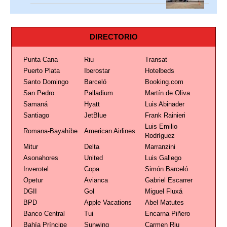
DIRECTORIO
Punta Cana
Riu
Transat
Puerto Plata
Iberostar
Hotelbeds
Santo Domingo
Barceló
Booking.com
San Pedro
Palladium
Martín de Oliva
Samaná
Hyatt
Luis Abinader
Santiago
JetBlue
Frank Rainieri
Luis Emilio
Romana-Bayahíbe
American Airlines
Rodríguez
Mitur
Delta
Marranzini
Asonahores
United
Luis Gallego
Inverotel
Copa
Simón Barceló
Opetur
Avianca
Gabriel Escarrer
DGII
Gol
Miguel Fluxá
BPD
Apple Vacations
Abel Matutes
Banco Central
Tui
Encarna Piñero
Bahía Príncipe
Sunwing
Carmen Riu