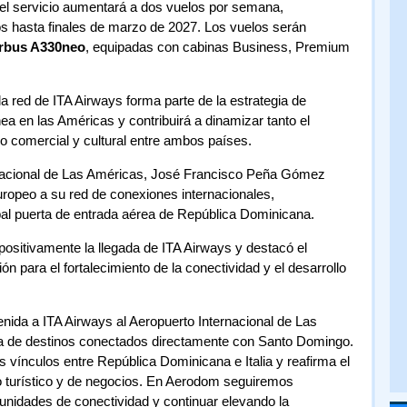
e, el servicio aumentará a dos vuelos por semana,
s hasta finales de marzo de 2027. Los vuelos serán
rbus A330neo
, equipadas con cabinas Business, Premium
 red de ITA Airways forma parte de la estrategia de
nea en las Américas y contribuirá a dinamizar tanto el
o comercial y cultural entre ambos países.
ernacional de Las Américas, José Francisco Peña Gómez
uropeo a su red de conexiones internacionales,
al puerta de entrada aérea de República Dominicana.
ositivamente la llegada de ITA Airways y destacó el
n para el fortalecimiento de la conectividad y el desarrollo
venida a ITA Airways al Aeropuerto Internacional de Las
sta de destinos conectados directamente con Santo Domingo.
 vínculos entre República Dominicana e Italia y reafirma el
o turístico y de negocios. En Aerodom seguiremos
unidades de conectividad y continuar elevando la