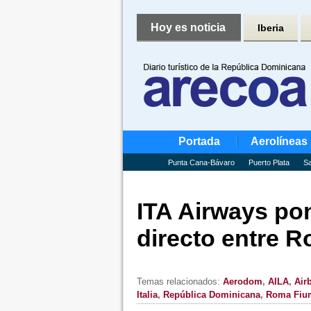
Hoy es noticia
Iberia
Portada
Aerolíneas
Punta Cana-Bávaro
Puerto Plata
Sa
ITA Airways po
directo entre 
Temas relacionados:
Aerodom
,
AILA
,
Air
Italia
,
República Dominicana
,
Roma Fiu