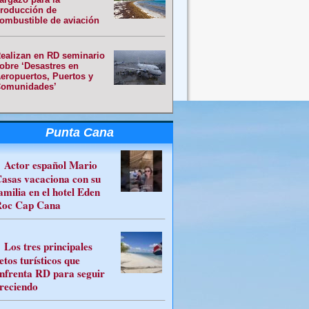
roducción de
ombustible de aviación
ealizan en RD seminario
obre ‘Desastres en
eropuertos, Puertos y
omunidades’
Punta Cana
Actor español Mario
asas vacaciona con su
amilia en el hotel Eden
oc Cap Cana
Los tres principales
etos turísticos que
nfrenta RD para seguir
reciendo