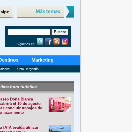
ncipe
Síguenos en:
Destinos
Marketing
Miches
Punta Bergantín
tima hora turística
aseo Doña Blanca
eabrirá el 10 de agosto
ras concluir trabajos de
emozamiento
a IATA evalúa utilizar
argazo para la