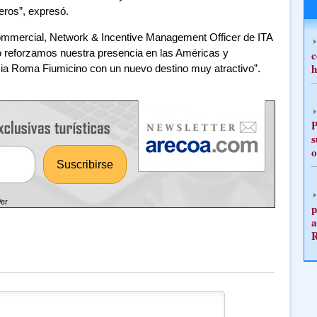
eros”, expresó.
Commercial, Network & Incentive Management Officer de ITA
 reforzamos nuestra presencia en las Américas y
c
h
ia Roma Fiumicino con un nuevo destino muy atractivo”.
P
s
o
Ver
p
a