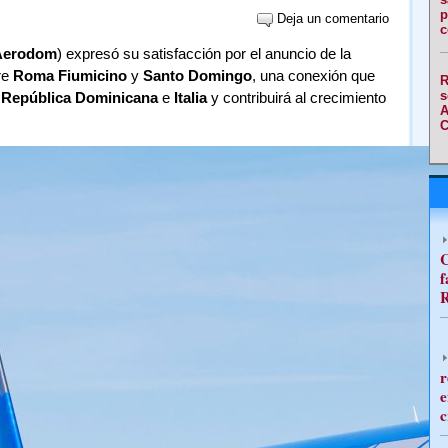
p
Deja un comentario
c
Aerodom
) expresó su satisfacción por el anuncio de la
re
Roma Fiumicino
y
Santo Domingo
, una conexión que
R
s
e
República Dominicana
e
Italia
y contribuirá al crecimiento
A
C
C
f
R
r
e
c