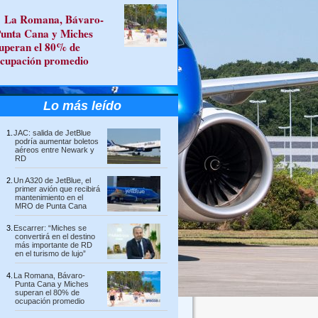
La Romana, Bávaro-
unta Cana y Miches
uperan el 80% de
cupación promedio
Lo más leído
JAC: salida de JetBlue
podría aumentar boletos
aéreos entre Newark y
RD
Un A320 de JetBlue, el
primer avión que recibirá
mantenimiento en el
MRO de Punta Cana
Escarrer: “Miches se
convertirá en el destino
más importante de RD
en el turismo de lujo”
La Romana, Bávaro-
Punta Cana y Miches
superan el 80% de
ocupación promedio