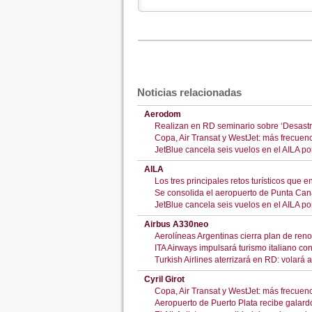
Noticias relacionadas
Aerodom
Realizan en RD seminario sobre ‘Desast
Copa, Air Transat y WestJet: más frecuen
JetBlue cancela seis vuelos en el AILA p
AILA
Los tres principales retos turísticos que 
Se consolida el aeropuerto de Punta Cana
JetBlue cancela seis vuelos en el AILA p
Airbus A330neo
Aerolíneas Argentinas cierra plan de reno
ITA Airways impulsará turismo italiano c
Turkish Airlines aterrizará en RD: volará
Cyril Girot
Copa, Air Transat y WestJet: más frecuen
Aeropuerto de Puerto Plata recibe galardó