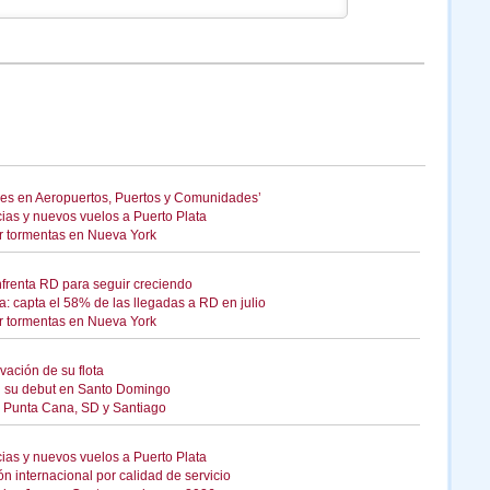
res en Aeropuertos, Puertos y Comunidades’
cias y nuevos vuelos a Puerto Plata
or tormentas en Nueva York
enfrenta RD para seguir creciendo
: capta el 58% de las llegadas a RD en julio
or tormentas en Nueva York
vación de su flota
on su debut en Santo Domingo
 a Punta Cana, SD y Santiago
cias y nuevos vuelos a Puerto Plata
n internacional por calidad de servicio