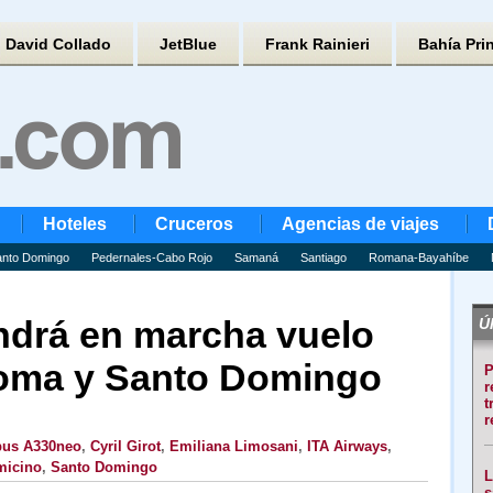
David Collado
JetBlue
Frank Rainieri
Bahía Pri
Hoteles
Cruceros
Agencias de viajes
nto Domingo
Pedernales-Cabo Rojo
Samaná
Santiago
Romana-Bayahíbe
ndrá en marcha vuelo
Úl
Roma y Santo Domingo
P
r
t
r
bus A330neo
,
Cyril Girot
,
Emiliana Limosani
,
ITA Airways
,
micino
,
Santo Domingo
L
s