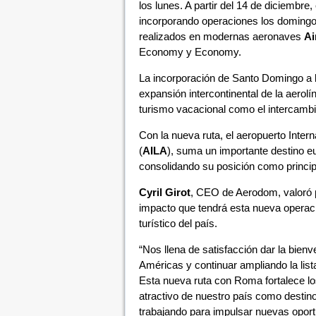
los lunes. A partir del 14 de diciembr
incorporando operaciones los domingo
realizados en modernas aeronaves
Ai
Economy y Economy.
La incorporación de Santo Domingo a la
expansión intercontinental de la aerolí
turismo vacacional como el intercambi
Con la nueva ruta, el aeropuerto Int
(
AILA
), suma un importante destino e
consolidando su posición como princip
Cyril Girot
, CEO de Aerodom, valoró p
impacto que tendrá esta nueva operació
turístico del país.
“Nos llena de satisfacción dar la bien
Américas y continuar ampliando la li
Esta nueva ruta con Roma fortalece los
atractivo de nuestro país como destin
trabajando para impulsar nuevas oport