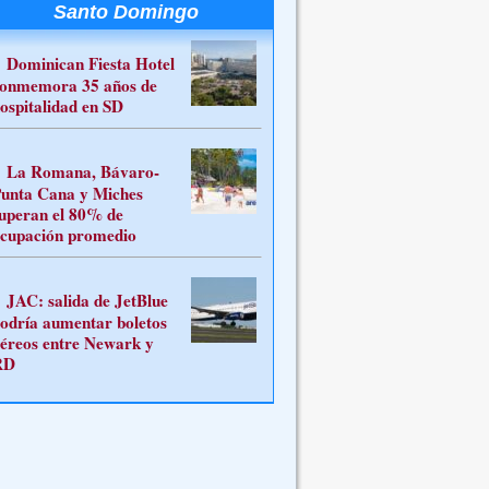
Santo Domingo
Dominican Fiesta Hotel
onmemora 35 años de
ospitalidad en SD
La Romana, Bávaro-
unta Cana y Miches
uperan el 80% de
cupación promedio
JAC: salida de JetBlue
odría aumentar boletos
éreos entre Newark y
RD