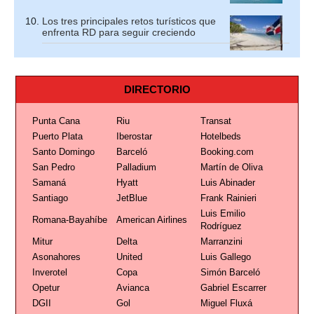
Los tres principales retos turísticos que
enfrenta RD para seguir creciendo
DIRECTORIO
Punta Cana
Riu
Transat
Puerto Plata
Iberostar
Hotelbeds
Santo Domingo
Barceló
Booking.com
San Pedro
Palladium
Martín de Oliva
Samaná
Hyatt
Luis Abinader
Santiago
JetBlue
Frank Rainieri
Luis Emilio
Romana-Bayahíbe
American Airlines
Rodríguez
Mitur
Delta
Marranzini
Asonahores
United
Luis Gallego
Inverotel
Copa
Simón Barceló
Opetur
Avianca
Gabriel Escarrer
DGII
Gol
Miguel Fluxá