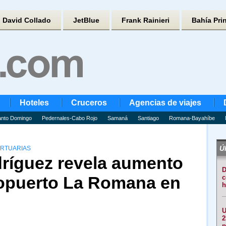
David Collado
JetBlue
Frank Rainieri
Bahía Pri
Hoteles
Cruceros
Agencias de viajes
nto Domingo
Pedernales-Cabo Rojo
Samaná
Santiago
Romana-Bayahíbe
Úl
ORTUARIAS
dríguez revela aumento
D
opuerto La Romana en
c
h
U
2
p