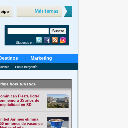
ncipe
Síguenos en:
Destinos
Marketing
Miches
Punta Bergantín
tima hora turística
ominican Fiesta Hotel
onmemora 35 años de
ospitalidad en SD
nited Airlines elimina
50 millones de vasos de
lástico al año