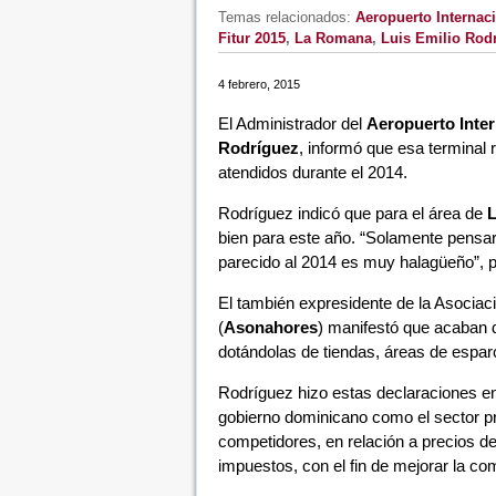
Temas relacionados:
Aeropuerto Internac
Fitur 2015
,
La Romana
,
Luis Emilio Rod
4 febrero, 2015
El Administrador del
Aeropuerto Inte
Rodríguez
, informó que esa terminal
atendidos durante el 2014.
Rodríguez indicó que para el área de
bien para este año. “Solamente pensa
parecido al 2014 es muy halagüeño”, 
El también expresidente de la Asociac
(
Asonahores
) manifestó que acaban d
dotándolas de tiendas, áreas de espar
Rodríguez hizo estas declaraciones e
gobierno dominicano como el sector pr
competidores, en relación a precios del
impuestos, con el fin de mejorar la comp