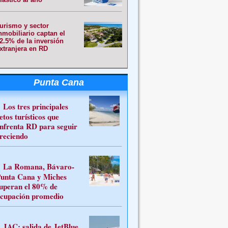
urismo y sector
nmobiliario captan el
2.5% de la inversión
xtranjera en RD
Punta Cana
Los tres principales
etos turísticos que
nfrenta RD para seguir
reciendo
La Romana, Bávaro-
unta Cana y Miches
uperan el 80% de
cupación promedio
JAC: salida de JetBlue