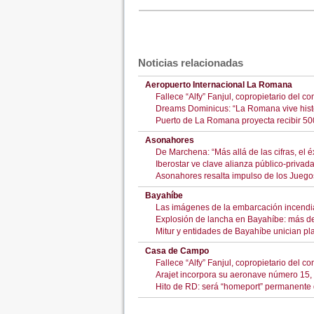
Noticias relacionadas
Aeropuerto Internacional La Romana
Fallece “Alfy” Fanjul, copropietario del
Dreams Dominicus: “La Romana vive histó
Puerto de La Romana proyecta recibir 500
Asonahores
De Marchena: “Más allá de las cifras, el é
Iberostar ve clave alianza público-privad
Asonahores resalta impulso de los Juego
Bayahíbe
Las imágenes de la embarcación incend
Explosión de lancha en Bayahíbe: más de 
Mitur y entidades de Bayahíbe unician pla
Casa de Campo
Fallece “Alfy” Fanjul, copropietario del
Arajet incorpora su aeronave número 15, 
Hito de RD: será “homeport” permanente