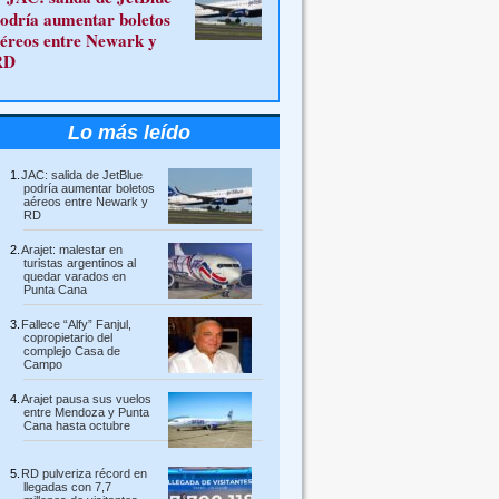
odría aumentar boletos
éreos entre Newark y
RD
Lo más leído
JAC: salida de JetBlue
podría aumentar boletos
aéreos entre Newark y
RD
Arajet: malestar en
turistas argentinos al
quedar varados en
Punta Cana
Fallece “Alfy” Fanjul,
copropietario del
complejo Casa de
Campo
Arajet pausa sus vuelos
entre Mendoza y Punta
Cana hasta octubre
RD pulveriza récord en
llegadas con 7,7