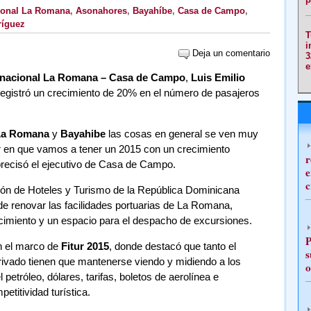
ional La Romana
,
Asonahores
,
Bayahíbe
,
Casa de Campo
,
ríguez
T
i
Deja un comentario
3
e
rnacional La Romana – Casa de Campo
,
Luis Emilio
 registró un crecimiento de 20% en el número de pasajeros
La Romana
y
Bayahibe
las cosas en general se ven muy
r en que vamos a tener un 2015 con un crecimiento
r
precisó el ejecutivo de Casa de Campo.
e
c
ión de Hoteles y Turismo de la República Dominicana
e renovar las facilidades portuarias de La Romana,
cimiento y un espacio para el despacho de excursiones.
P
n el marco de
Fitur 2015
, donde destacó que tanto el
s
ivado tienen que mantenerse viendo y midiendo a los
o
 petróleo, dólares, tarifas, boletos de aerolínea e
etitividad turística.