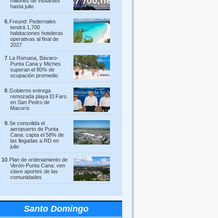
millones de visitantes
hasta julio
Freund: Pedernales
tendrá 1,700
habitaciones hoteleras
operativas al final de
2027
La Romana, Bávaro-
Punta Cana y Miches
superan el 80% de
ocupación promedio
Gobierno entrega
remozada playa El Faro
en San Pedro de
Macorís
Se consolida el
aeropuerto de Punta
Cana: capta el 58% de
las llegadas a RD en
julio
Plan de ordenamiento de
Verón-Punta Cana: ven
clave aportes de las
comunidades
Santo Domingo