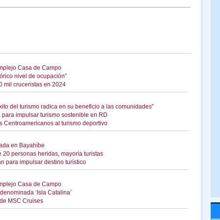
 complejo Casa de Campo
rico nivel de ocupación”
 mil cruceristas en 2024
xito del turismo radica en su beneficio a las comunidades”
a para impulsar turismo sostenible en RD
s Centroamericanos al turismo deportivo
iada en Bayahíbe
20 personas heridas, mayoría turistas
n para impulsar destino turístico
 complejo Casa de Campo
denominada ‘Isla Catalina’
 de MSC Cruises