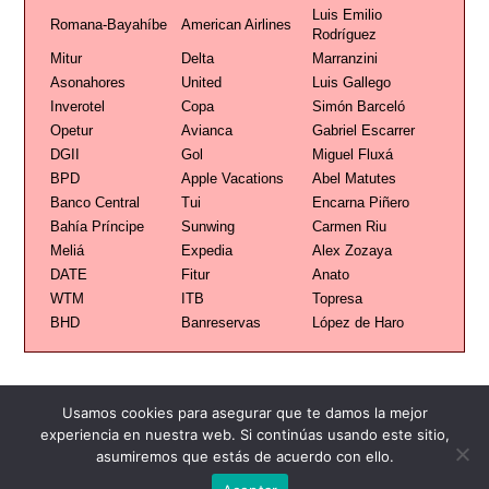
Luis Emilio
Romana-Bayahíbe
American Airlines
Rodríguez
Mitur
Delta
Marranzini
Asonahores
United
Luis Gallego
Inverotel
Copa
Simón Barceló
Opetur
Avianca
Gabriel Escarrer
DGII
Gol
Miguel Fluxá
BPD
Apple Vacations
Abel Matutes
Banco Central
Tui
Encarna Piñero
Bahía Príncipe
Sunwing
Carmen Riu
Meliá
Expedia
Alex Zozaya
DATE
Fitur
Anato
WTM
ITB
Topresa
BHD
Banreservas
López de Haro
Usamos cookies para asegurar que te damos la mejor
experiencia en nuestra web. Si continúas usando este sitio,
asumiremos que estás de acuerdo con ello.
Publicidad
Redacción
Contacto