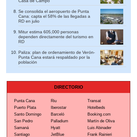
Casa de Campo
Se consolida el aeropuerto de Punta
Cana: capta el 58% de las llegadas a
RD en julio
Mitur estima 605,000 personas
dependen directamente del turismo en
RD
Paliza: plan de ordenamiento de Verón-
Punta Cana estará respaldado por la
población
DIRECTORIO
Punta Cana
Riu
Transat
Puerto Plata
Iberostar
Hotelbeds
Santo Domingo
Barceló
Booking.com
San Pedro
Palladium
Martín de Oliva
Samaná
Hyatt
Luis Abinader
Santiago
JetBlue
Frank Rainieri