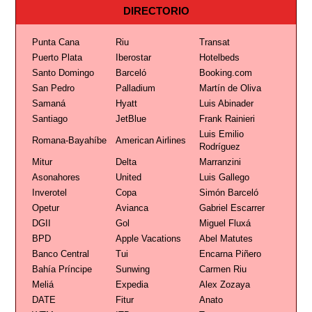
DIRECTORIO
Punta Cana
Riu
Transat
Puerto Plata
Iberostar
Hotelbeds
Santo Domingo
Barceló
Booking.com
San Pedro
Palladium
Martín de Oliva
Samaná
Hyatt
Luis Abinader
Santiago
JetBlue
Frank Rainieri
Luis Emilio
Romana-Bayahíbe
American Airlines
Rodríguez
Mitur
Delta
Marranzini
Asonahores
United
Luis Gallego
Inverotel
Copa
Simón Barceló
Opetur
Avianca
Gabriel Escarrer
DGII
Gol
Miguel Fluxá
BPD
Apple Vacations
Abel Matutes
Banco Central
Tui
Encarna Piñero
Bahía Príncipe
Sunwing
Carmen Riu
Meliá
Expedia
Alex Zozaya
DATE
Fitur
Anato