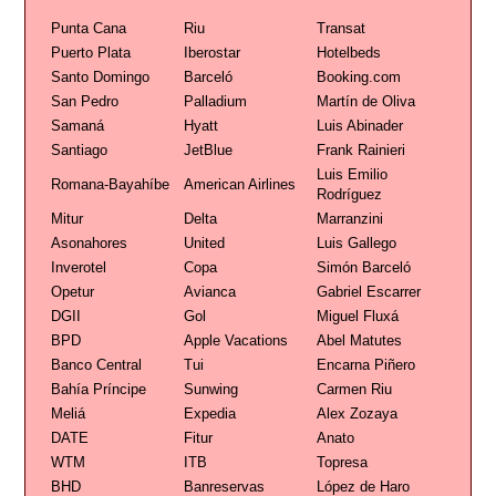
Punta Cana
Riu
Transat
Puerto Plata
Iberostar
Hotelbeds
Santo Domingo
Barceló
Booking.com
San Pedro
Palladium
Martín de Oliva
Samaná
Hyatt
Luis Abinader
Santiago
JetBlue
Frank Rainieri
Luis Emilio
Romana-Bayahíbe
American Airlines
Rodríguez
Mitur
Delta
Marranzini
Asonahores
United
Luis Gallego
Inverotel
Copa
Simón Barceló
Opetur
Avianca
Gabriel Escarrer
DGII
Gol
Miguel Fluxá
BPD
Apple Vacations
Abel Matutes
Banco Central
Tui
Encarna Piñero
Bahía Príncipe
Sunwing
Carmen Riu
Meliá
Expedia
Alex Zozaya
DATE
Fitur
Anato
WTM
ITB
Topresa
BHD
Banreservas
López de Haro