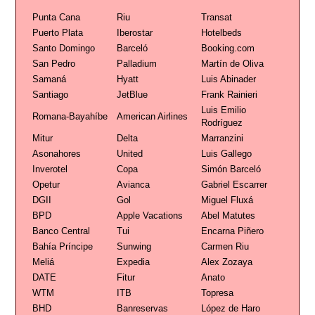
Punta Cana
Riu
Transat
Puerto Plata
Iberostar
Hotelbeds
Santo Domingo
Barceló
Booking.com
San Pedro
Palladium
Martín de Oliva
Samaná
Hyatt
Luis Abinader
Santiago
JetBlue
Frank Rainieri
Luis Emilio
Romana-Bayahíbe
American Airlines
Rodríguez
Mitur
Delta
Marranzini
Asonahores
United
Luis Gallego
Inverotel
Copa
Simón Barceló
Opetur
Avianca
Gabriel Escarrer
DGII
Gol
Miguel Fluxá
BPD
Apple Vacations
Abel Matutes
Banco Central
Tui
Encarna Piñero
Bahía Príncipe
Sunwing
Carmen Riu
Meliá
Expedia
Alex Zozaya
DATE
Fitur
Anato
WTM
ITB
Topresa
BHD
Banreservas
López de Haro