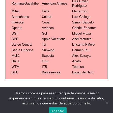
Luis Emilio
Romana-Bayahíbe
American Airlines
Rodríguez
Mitur
Delta
Marranzini
Asonahores
United
Luis Gallego
Inverotel
Copa
Simón Barceló
Opetur
Avianca
Gabriel Escarrer
DGII
Gol
Miguel Fluxá
BPD
Apple Vacations
Abel Matutes
Banco Central
Tui
Encarna Piñero
Bahía Príncipe
Sunwing
Carmen Riu
Meliá
Expedia
Alex Zozaya
DATE
Fitur
Anato
WTM
ITB
Topresa
BHD
Banreservas
López de Haro
Usamos cookies para asegurar que te damos la mejor
experiencia en nuestra web. Si continúas usando este sitio,
Publicidad
Redacción
Contacto
asumiremos que estás de acuerdo con ello.
Aceptar
Advertencia legal
Todos los derechos reservados