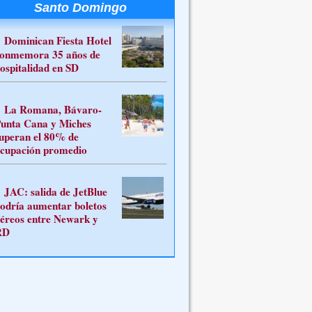
Santo Domingo
Dominican Fiesta Hotel
onmemora 35 años de
ospitalidad en SD
La Romana, Bávaro-
unta Cana y Miches
uperan el 80% de
cupación promedio
JAC: salida de JetBlue
odría aumentar boletos
éreos entre Newark y
RD