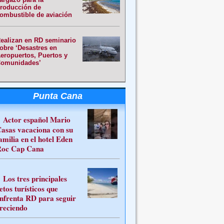
roducción de
ombustible de aviación
ealizan en RD seminario
obre ‘Desastres en
eropuertos, Puertos y
omunidades’
Punta Cana
Actor español Mario
asas vacaciona con su
amilia en el hotel Eden
oc Cap Cana
Los tres principales
etos turísticos que
nfrenta RD para seguir
reciendo