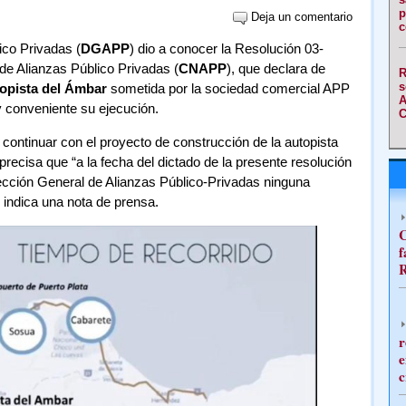
p
Deja un comentario
c
ico Privadas (
DGAPP
) dio a conocer la Resolución 03-
de Alianzas Público Privadas (
CNAPP
), que declara de
R
s
opista del Ámbar
sometida por la sociedad comercial APP
A
y conveniente su ejecución.
C
continuar con el proyecto de construcción de la autopista
 precisa que “a la fecha del dictado de la presente resolución
ección General de Alianzas Público-Privadas ninguna
 indica una nota de prensa.
C
f
R
r
e
c