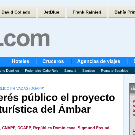
David Collado
JetBlue
Frank Rainieri
Bahía Pri
Hoteles
Cruceros
Agencias de viajes
nto Domingo
Pedernales-Cabo Rojo
Samaná
Santiago
Romana-Bayahíbe
Úl
LICO PRIVADAS (DGAPP)
erés público el proyecto
P
 turística del Ámbar
r
t
r
,
CNAPP
,
DGAPP
,
República Dominicana
,
Sigmund Freund
L
s