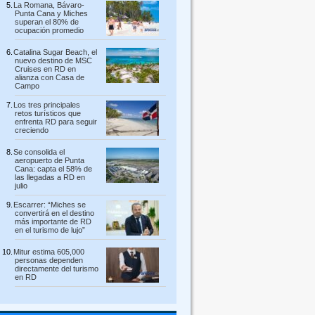
La Romana, Bávaro-
Punta Cana y Miches
superan el 80% de
ocupación promedio
Catalina Sugar Beach, el
nuevo destino de MSC
Cruises en RD en
alianza con Casa de
Campo
Los tres principales
retos turísticos que
enfrenta RD para seguir
creciendo
Se consolida el
aeropuerto de Punta
Cana: capta el 58% de
las llegadas a RD en
julio
Escarrer: “Miches se
convertirá en el destino
más importante de RD
en el turismo de lujo”
Mitur estima 605,000
personas dependen
directamente del turismo
en RD