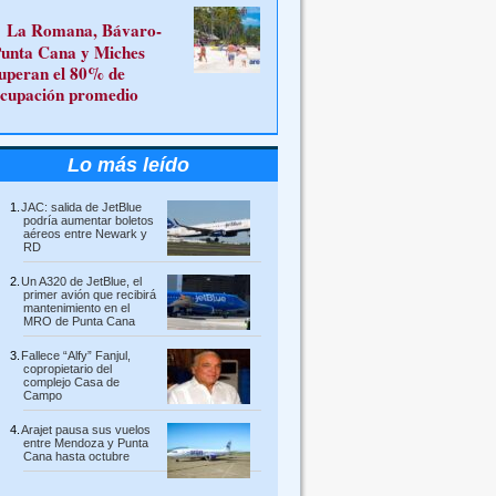
La Romana, Bávaro-
unta Cana y Miches
uperan el 80% de
cupación promedio
Lo más leído
JAC: salida de JetBlue
podría aumentar boletos
aéreos entre Newark y
RD
Un A320 de JetBlue, el
primer avión que recibirá
mantenimiento en el
MRO de Punta Cana
Fallece “Alfy” Fanjul,
copropietario del
complejo Casa de
Campo
Arajet pausa sus vuelos
entre Mendoza y Punta
Cana hasta octubre