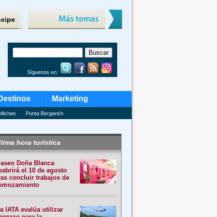
ncipe
Síguenos en:
Destinos
Marketing
Miches
Punta Bergantín
tima hora turística
aseo Doña Blanca
eabrirá el 10 de agosto
ras concluir trabajos de
emozamiento
a IATA evalúa utilizar
argazo para la