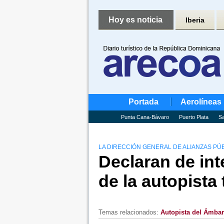
Hoy es noticia
Iberia
Portada
Aerolíneas
Punta Cana-Bávaro
Puerto Plata
Sa
LA DIRECCIÓN GENERAL DE ALIANZAS PÚB
Declaran de int
de la autopista
Temas relacionados:
Autopista del Ámbar