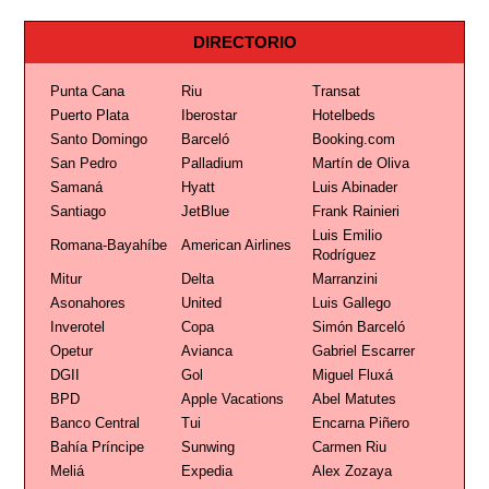
DIRECTORIO
Punta Cana
Riu
Transat
Puerto Plata
Iberostar
Hotelbeds
Santo Domingo
Barceló
Booking.com
San Pedro
Palladium
Martín de Oliva
Samaná
Hyatt
Luis Abinader
Santiago
JetBlue
Frank Rainieri
Luis Emilio
Romana-Bayahíbe
American Airlines
Rodríguez
Mitur
Delta
Marranzini
Asonahores
United
Luis Gallego
Inverotel
Copa
Simón Barceló
Opetur
Avianca
Gabriel Escarrer
DGII
Gol
Miguel Fluxá
BPD
Apple Vacations
Abel Matutes
Banco Central
Tui
Encarna Piñero
Bahía Príncipe
Sunwing
Carmen Riu
Meliá
Expedia
Alex Zozaya