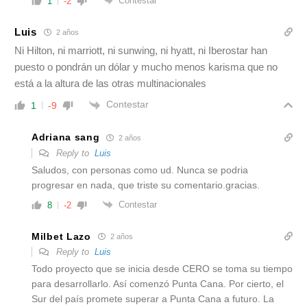
Contestar
1
-2
Luis
2 años
Ni Hilton, ni marriott, ni sunwing, ni hyatt, ni Iberostar han
puesto o pondrán un dólar y mucho menos karisma que no
está a la altura de las otras multinacionales
Contestar
1
-9
Adriana sang
2 años
Reply to
Luis
Saludos, con personas como ud. Nunca se podria
progresar en nada, que triste su comentario.gracias.
Contestar
8
-2
Milbet Lazo
2 años
Reply to
Luis
Todo proyecto que se inicia desde CERO se toma su tiempo
para desarrollarlo. Así comenzó Punta Cana. Por cierto, el
Sur del país promete superar a Punta Cana a futuro. La