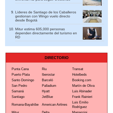
Líderes de Santiago de los Caballeros
gestionan con Wingo vuelo directo
desde Bogotá
Mitur estima 605,000 personas
dependen directamente del turismo en
RD
DIRECTORIO
Punta Cana
Riu
Transat
Puerto Plata
Iberostar
Hotelbeds
Santo Domingo
Barceló
Booking.com
San Pedro
Palladium
Martín de Oliva
Samaná
Hyatt
Luis Abinader
Santiago
JetBlue
Frank Rainieri
Luis Emilio
Romana-Bayahíbe
American Airlines
Rodríguez
Mitur
Delta
Marranzini