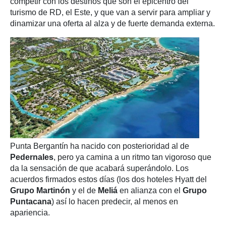
competir con los destinos que son el epicentro del
turismo de RD, el Este, y que van a servir para ampliar y
dinamizar una oferta al alza y de fuerte demanda externa.
Punta Bergantín ha nacido con posterioridad al de
Pedernales
, pero ya camina a un ritmo tan vigoroso que
da la sensación de que acabará superándolo. Los
acuerdos firmados estos días (los dos hoteles Hyatt del
Grupo Martinón
y el de
Meliá
en alianza con el
Grupo
Puntacana
) así lo hacen predecir, al menos en
apariencia.