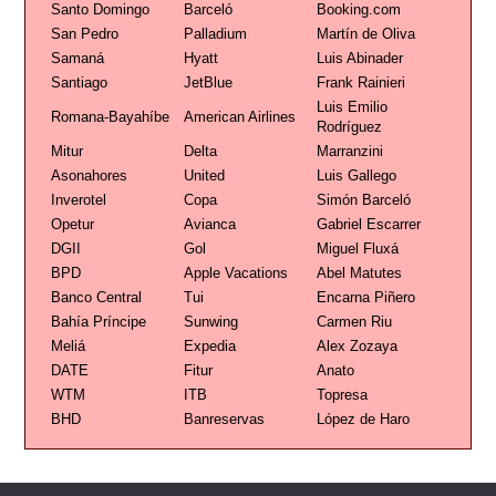
Santo Domingo
Barceló
Booking.com
San Pedro
Palladium
Martín de Oliva
Samaná
Hyatt
Luis Abinader
Santiago
JetBlue
Frank Rainieri
Luis Emilio
Romana-Bayahíbe
American Airlines
Rodríguez
Mitur
Delta
Marranzini
Asonahores
United
Luis Gallego
Inverotel
Copa
Simón Barceló
Opetur
Avianca
Gabriel Escarrer
DGII
Gol
Miguel Fluxá
BPD
Apple Vacations
Abel Matutes
Banco Central
Tui
Encarna Piñero
Bahía Príncipe
Sunwing
Carmen Riu
Meliá
Expedia
Alex Zozaya
DATE
Fitur
Anato
WTM
ITB
Topresa
BHD
Banreservas
López de Haro