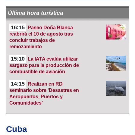
Última hora turística
16:15
Paseo Doña Blanca
reabrirá el 10 de agosto tras
concluir trabajos de
remozamiento
15:10
La IATA evalúa utilizar
sargazo para la producción de
combustible de aviación
14:15
Realizan en RD
seminario sobre ‘Desastres en
Aeropuertos, Puertos y
Comunidades’
Cuba