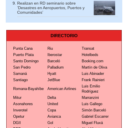
Realizan en RD seminario sobre
‘Desastres en Aeropuertos, Puertos y
Comunidades’
DIRECTORIO
Punta Cana
Riu
Transat
Puerto Plata
Iberostar
Hotelbeds
Santo Domingo
Barceló
Booking.com
San Pedro
Palladium
Martín de Oliva
Samaná
Hyatt
Luis Abinader
Santiago
JetBlue
Frank Rainieri
Luis Emilio
Romana-Bayahíbe
American Airlines
Rodríguez
Mitur
Delta
Marranzini
Asonahores
United
Luis Gallego
Inverotel
Copa
Simón Barceló
Opetur
Avianca
Gabriel Escarrer
DGII
Gol
Miguel Fluxá