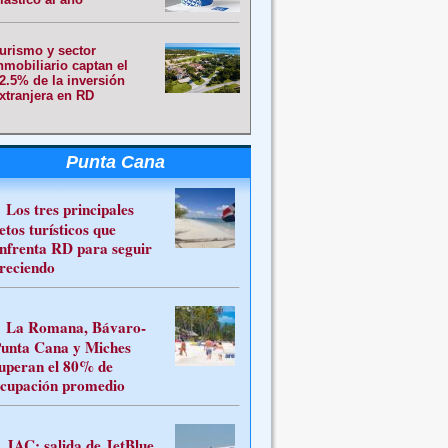
urismo y sector
nmobiliario captan el
2.5% de la inversión
xtranjera en RD
Punta Cana
Los tres principales
etos turísticos que
nfrenta RD para seguir
reciendo
La Romana, Bávaro-
unta Cana y Miches
uperan el 80% de
cupación promedio
JAC: salida de JetBlue