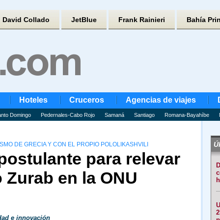
David Collado
JetBlue
Frank Rainieri
Bahía Pri
Hoteles
Cruceros
Agencias de viajes
nto Domingo
Pedernales-Cabo Rojo
Samaná
Santiago
Romana-Bayahíbe
Úl
SMO DE GRECIA Y CON EL PROPIO POLOLIKASHVILI
postulante para relevar
D
o Zurab en la ONU
c
h
U
2
dad e innovación
p