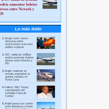
odría aumentar boletos
éreos entre Newark y
RD
Lo más leído
Sergio Carlo: nueva
denuncia sobre
restricciones al acceso
público a playas
JAC: salida de JetBlue
podría aumentar boletos
aéreos entre Newark y
RD
Arajet: malestar en
turistas argentinos al
quedar varados en
Punta Cana
Fallece “Alfy” Fanjul,
copropietario del
complejo Casa de
Campo
Arajet pausa sus vuelos
entre Mendoza y Punta