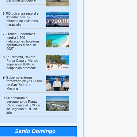
Cana hasta octubre
RD pulveriza récord en
llegadas con 7,7
millones de visitantes
hasta julio
Freund: Pedernales
tendrá 1,700
habitaciones hoteleras
operativas al final de
2027
La Romana, Bávaro-
Punta Cana y Miches
superan el 80% de
ocupación promedio
Gobierno entrega
remozada playa El Faro
en San Pedro de
Macorís
Se consolida el
aeropuerto de Punta
Cana: capta el 58% de
las llegadas a RD en
julio
Santo Domingo