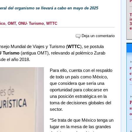
eral del organismo se llevará a cabo en mayo de 2025
T
i
ico
,
OMT
,
ONU- Turismo
,
WTTC
3
e
Deja un comentario
nsejo Mundial de Viajes y Turismo (
WTTC
), se postula
 Turismo
(antigua OMT), relevando al polémico Zurab
esde el año 2018.
r
Para ello, cuenta con el respaldo
e
de todo un país como México,
c
que considera que sería una
oportunidad para colocarse en
una posición estratégica en la
P
toma de decisiones globales del
s
sector.
o
“Se trata de que México tenga un
lugar en la mesa de las grandes