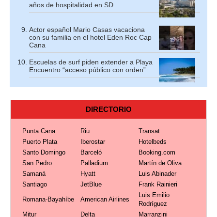
años de hospitalidad en SD
Actor español Mario Casas vacaciona
con su familia en el hotel Eden Roc Cap
Cana
Escuelas de surf piden extender a Playa
Encuentro “acceso público con orden”
DIRECTORIO
Punta Cana
Riu
Transat
Puerto Plata
Iberostar
Hotelbeds
Santo Domingo
Barceló
Booking.com
San Pedro
Palladium
Martín de Oliva
Samaná
Hyatt
Luis Abinader
Santiago
JetBlue
Frank Rainieri
Luis Emilio
Romana-Bayahíbe
American Airlines
Rodríguez
Mitur
Delta
Marranzini