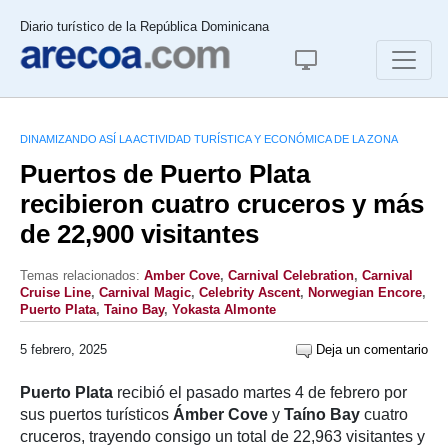
Diario turístico de la República Dominicana
DINAMIZANDO ASÍ LA ACTIVIDAD TURÍSTICA Y ECONÓMICA DE LA ZONA
Puertos de Puerto Plata
recibieron cuatro cruceros y más
de 22,900 visitantes
Temas relacionados:
Amber Cove
,
Carnival Celebration
,
Carnival
Cruise Line
,
Carnival Magic
,
Celebrity Ascent
,
Norwegian Encore
,
Puerto Plata
,
Taino Bay
,
Yokasta Almonte
5 febrero, 2025
Deja un comentario
Puerto Plata
recibió el pasado martes 4 de febrero por
sus puertos turísticos
Ámber Cove
y
Taíno Bay
cuatro
cruceros, trayendo consigo un total de 22,963 visitantes y