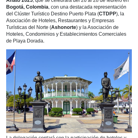
Anato 2025
, que se celebrará del 26 al 28 de febrero en
Bogotá, Colombia
, con una destacada representación
del Clúster Turístico Destino Puerto Plata (
CTDPP
), la
Asociación de Hoteles, Restaurantes y Empresas
Turísticas del Norte (
Ashonorte
) y la Asociación de
Hoteles, Condominios y Establecimientos Comerciales
de Playa Dorada.
La delegación contará con la participación de hoteles y