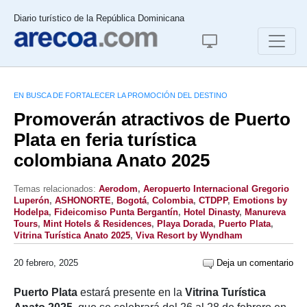
Diario turístico de la República Dominicana
EN BUSCA DE FORTALECER LA PROMOCIÓN DEL DESTINO
Promoverán atractivos de Puerto
Plata en feria turística
colombiana Anato 2025
Temas relacionados:
Aerodom
,
Aeropuerto Internacional Gregorio
Luperón
,
ASHONORTE
,
Bogotá
,
Colombia
,
CTDPP
,
Emotions by
Hodelpa
,
Fideicomiso Punta Bergantín
,
Hotel Dinasty
,
Manureva
Tours
,
Mint Hotels & Residences
,
Playa Dorada
,
Puerto Plata
,
Vitrina Turística Anato 2025
,
Viva Resort by Wyndham
20 febrero, 2025
Deja un comentario
Puerto Plata
estará presente en la
Vitrina Turística