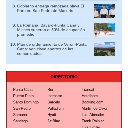
Gobierno entrega remozada playa El
Faro en San Pedro de Macorís
La Romana, Bávaro-Punta Cana y
Miches superan el 80% de ocupación
promedio
Plan de ordenamiento de Verón-Punta
Cana: ven clave aportes de las
comunidades
DIRECTORIO
Punta Cana
Riu
Transat
Puerto Plata
Iberostar
Hotelbeds
Santo Domingo
Barceló
Booking.com
San Pedro
Palladium
Martín de Oliva
Samaná
Hyatt
Luis Abinader
Santiago
JetBlue
Frank Rainieri
Luis Emilio