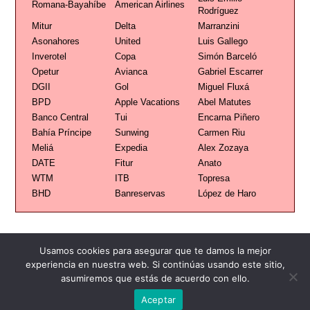
Romana-Bayahíbe
American Airlines
Rodríguez
Mitur
Delta
Marranzini
Asonahores
United
Luis Gallego
Inverotel
Copa
Simón Barceló
Opetur
Avianca
Gabriel Escarrer
DGII
Gol
Miguel Fluxá
BPD
Apple Vacations
Abel Matutes
Banco Central
Tui
Encarna Piñero
Bahía Príncipe
Sunwing
Carmen Riu
Meliá
Expedia
Alex Zozaya
DATE
Fitur
Anato
WTM
ITB
Topresa
BHD
Banreservas
López de Haro
Usamos cookies para asegurar que te damos la mejor
experiencia en nuestra web. Si continúas usando este sitio,
Publicidad
Redacción
Contacto
asumiremos que estás de acuerdo con ello.
Aceptar
Advertencia legal
Todos los derechos reservados