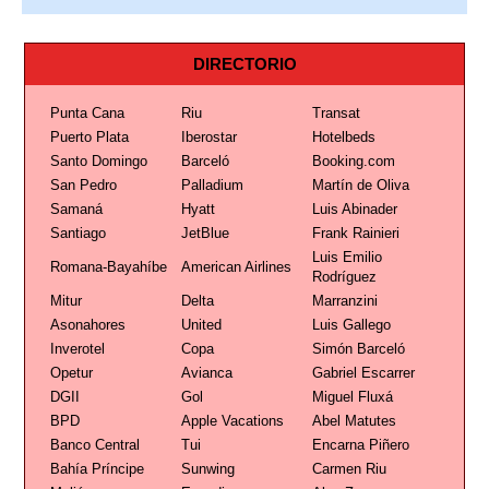
DIRECTORIO
Punta Cana
Riu
Transat
Puerto Plata
Iberostar
Hotelbeds
Santo Domingo
Barceló
Booking.com
San Pedro
Palladium
Martín de Oliva
Samaná
Hyatt
Luis Abinader
Santiago
JetBlue
Frank Rainieri
Luis Emilio
Romana-Bayahíbe
American Airlines
Rodríguez
Mitur
Delta
Marranzini
Asonahores
United
Luis Gallego
Inverotel
Copa
Simón Barceló
Opetur
Avianca
Gabriel Escarrer
DGII
Gol
Miguel Fluxá
BPD
Apple Vacations
Abel Matutes
Banco Central
Tui
Encarna Piñero
Bahía Príncipe
Sunwing
Carmen Riu