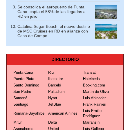
Se consolida el aeropuerto de Punta
Cana: capta el 58% de las llegadas a
RD en julio
Catalina Sugar Beach, el nuevo destino
de MSC Cruises en RD en alianza con
Casa de Campo
DIRECTORIO
Punta Cana
Riu
Transat
Puerto Plata
Iberostar
Hotelbeds
Santo Domingo
Barceló
Booking.com
San Pedro
Palladium
Martín de Oliva
Samaná
Hyatt
Luis Abinader
Santiago
JetBlue
Frank Rainieri
Luis Emilio
Romana-Bayahíbe
American Airlines
Rodríguez
Mitur
Delta
Marranzini
Asonahores
United
Luis Gallego